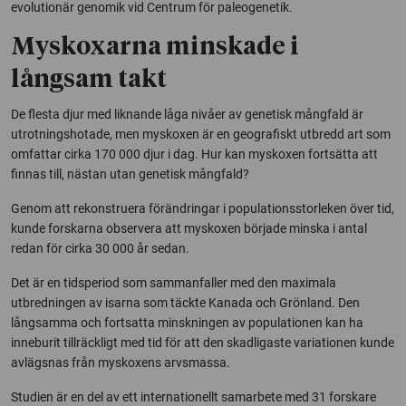
evolutionär genomik vid Centrum för paleogenetik.
Myskoxarna minskade i
långsam takt
De flesta djur med liknande låga nivåer av genetisk mångfald är
utrotningshotade, men myskoxen är en geografiskt utbredd art som
omfattar cirka 170 000 djur i dag. Hur kan myskoxen fortsätta att
finnas till, nästan utan genetisk mångfald?
Genom att rekonstruera förändringar i populationsstorleken över tid,
kunde forskarna observera att myskoxen började minska i antal
redan för cirka 30 000 år sedan.
Det är en tidsperiod som sammanfaller med den maximala
utbredningen av isarna som täckte Kanada och Grönland. Den
långsamma och fortsatta minskningen av populationen kan ha
inneburit tillräckligt med tid för att den skadligaste variationen kunde
avlägsnas från myskoxens arvsmassa.
Studien är en del av ett internationellt samarbete med 31 forskare