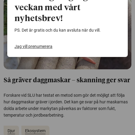
veckan med vårt
nyhetsbrev!
PS. Det är gratis och du kan avsluta när du vill.
Jag vill prenumerera
Så gräver daggmaskar – skanning ger svar
Forskare vid SLU har testat en metod som gör det möjligt att följa
hur daggmaskar gräver i jorden. Det kan ge svar på hur maskarnas
dolda arbete under markytan påverkas av faktorer som fukt,
temperatur och jordbearbetning.
Djur
Ekosystem