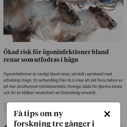
Ökad risk för ögoninfektioner bland
renar som utfodras i hägn
Ögoninfektioner är vanligt bland renar, särskilt i samband med
utfodring i hägn. En avhandling från SLU visar att det finns behov av
ett mer strukturerat renhälsoarbete i Sverige, både för djurens bästa
och för en hållbar renskötsel i en föränderlig omvärld.
Djur
Få tips om ny
forskning tre gånger i