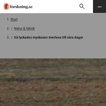
search
Sök
Meny
Gå till innehåll
Start
/
Natur & teknik
/
Så lyckades myskoxen överleva till våra dagar