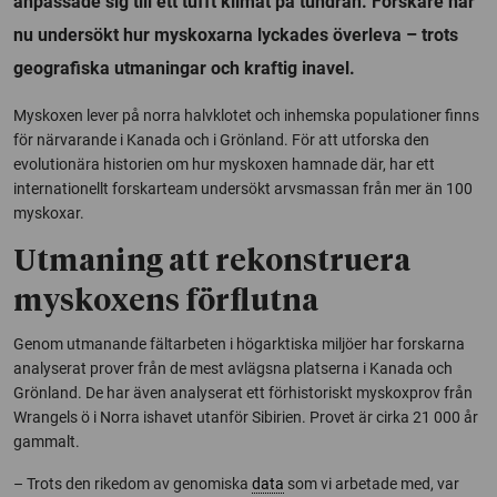
anpassade sig till ett tufft klimat på tundran. Forskare har
nu undersökt hur myskoxarna lyckades överleva – trots
geografiska utmaningar och kraftig inavel.
Myskoxen lever på norra halvklotet och inhemska populationer finns
för närvarande i Kanada och i Grönland. För att utforska den
evolutionära historien om hur myskoxen hamnade där, har ett
internationellt forskarteam undersökt arvsmassan från mer än 100
myskoxar.
Utmaning att rekonstruera
myskoxens förflutna
Genom utmanande fältarbeten i högarktiska miljöer har forskarna
analyserat prover från de mest avlägsna platserna i Kanada och
Grönland. De har även analyserat ett förhistoriskt myskoxprov från
Wrangels ö i Norra ishavet utanför Sibirien. Provet är cirka 21 000 år
gammalt.
– Trots den rikedom av genomiska
data
som vi arbetade med, var