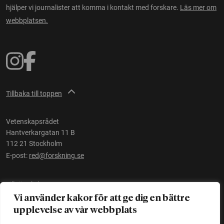
hjälper vi journalister att komma i kontakt med forskare.
Läs mer om
webbplatsen.
Tillbaka till toppen
Vetenskapsrådet
Hantverkargatan 11 B
112 21 Stockholm
E-post:
red@forskning.se
Tillgänglighet
Vi använder kakor för att ge dig en bättre
upplevelse av vår webbplats
Ett initiativ av
Vetenskapsrådet