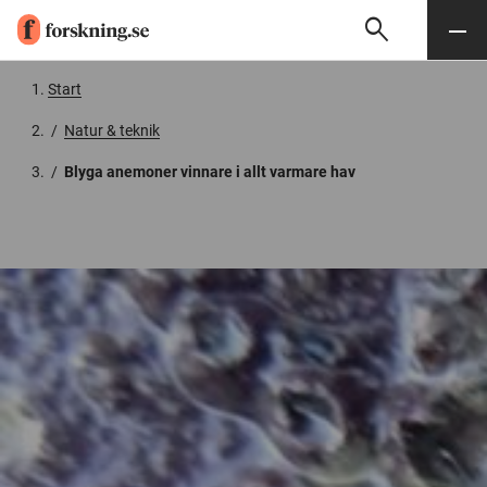
search
Sök
Meny
Gå till innehåll
Start
/
Natur & teknik
/
Blyga anemoner vinnare i allt varmare hav