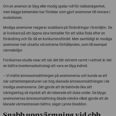
Om en anemon är blyg eller modig spelar roll för riskbenägenhet,
men bägge beteenden har fördelar som gjort anemoner till vinnare i
evolutionen.
Modiga anemoner reagerar snabbare på förändringar i livsmiljön. De
är kvickare på att öppna sina tentakler för att söka föda efter en
förändring och får då en konkurrensfördel. Men samtidigt är modiga
anemoner mer utsatta vid extrema förhållanden, som till exempel
värmeböljor.
Forskarnas studie visar att när det blir extremt varmt i vattnet är det
en bättre överlevnadsstrategi att vara en blyg individ.
– Vi mätte ämnesomsättningen på anemonerna och kunde se att
när vattentemperaturen var hög skenade ämnesomsättningen i de
modiga anemonerna. Det gjorde att de behövde öka sitt
näringsintag så mycket att de riskerade att duka under. De blyga
anemonernas ämnesomsättning ökade mindre vilket gjorde att de
klarade värmestressen bättre, säger Lynne Sneddon.
Snabb uppvärmning vid ebb