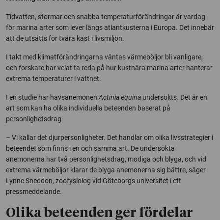
Tidvatten, stormar och snabba temperaturförändringar är vardag
för marina arter som lever längs atlantkusterna i Europa. Det innebär
att de utsätts för tvära kast i livsmiljön.
I takt med klimatförändringarna väntas värmeböljor bli vanligare,
och forskare har velat ta reda på hur kustnära marina arter hanterar
extrema temperaturer i vattnet.
I en studie har havsanemonen
Actinia equina
undersökts. Det är en
art som kan ha olika individuella beteenden baserat på
personlighetsdrag.
– Vi kallar det djurpersonligheter. Det handlar om olika livsstrategier i
beteendet som finns i en och samma art. De undersökta
anemonerna har två personlighetsdrag, modiga och blyga, och vid
extrema värmeböljor klarar de blyga anemonerna sig bättre, säger
Lynne Sneddon, zoofysiolog vid Göteborgs universitet i ett
pressmeddelande.
Olika beteenden ger fördelar