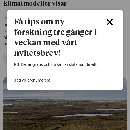
klimatmodeller visar
Is påskyndar aktivt nedbrytningen av järnmineral och kan frigöra
Få tips om ny
mer järn än vad dagens klimatmodeller tar hänsyn till, visar en
studie. Resultaten är viktiga för att kunna förutsäga hur
forskning tre gånger i
näringskretslopp, kolinlagring och vattenkvalitet påverkas i polar-
veckan med vårt
och bergsområden när klimatet...
nyhetsbrev!
Klimatet
PS. Det är gratis och du kan avsluta när du vill.
Jag vill prenumerera