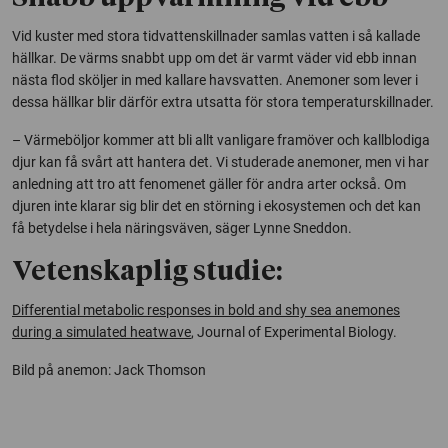
Vid kuster med stora tidvattenskillnader samlas vatten i så kallade
hällkar. De värms snabbt upp om det är varmt väder vid ebb innan
nästa flod sköljer in med kallare havsvatten. Anemoner som lever i
dessa hällkar blir därför extra utsatta för stora temperaturskillnader.
– Värmeböljor kommer att bli allt vanligare framöver och kallblodiga
djur kan få svårt att hantera det. Vi studerade anemoner, men vi har
anledning att tro att fenomenet gäller för andra arter också. Om
djuren inte klarar sig blir det en störning i ekosystemen och det kan
få betydelse i hela näringsväven, säger Lynne Sneddon.
Vetenskaplig studie:
Differential metabolic responses in bold and shy sea anemones
during a simulated heatwave
, Journal of Experimental Biology.
Bild på anemon: Jack Thomson