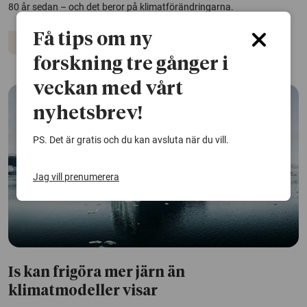
80 år sedan – och det beror på klimatförändringarna.
Få tips om ny
Klimatet
forskning tre gånger i
veckan med vårt
nyhetsbrev!
PS. Det är gratis och du kan avsluta när du vill.
Jag vill prenumerera
Is kan frigöra mer järn än
klimatmodeller visar