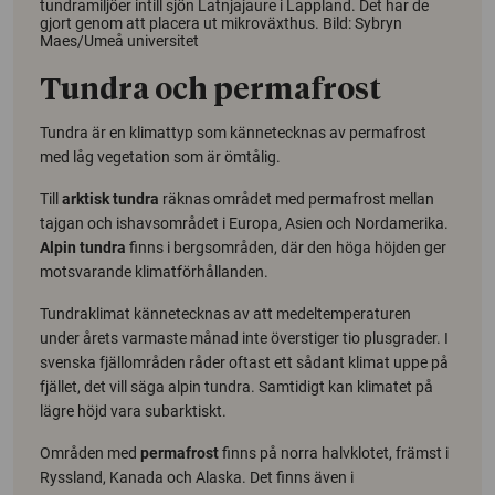
tundramiljöer intill sjön Latnjajaure i Lappland. Det har de
gjort genom att placera ut mikroväxthus. Bild: Sybryn
Maes/Umeå universitet
Tundra och permafrost
Tundra är en klimattyp som kännetecknas av permafrost
med låg vegetation som är ömtålig.
Till
arktisk tundra
räknas området med permafrost mellan
tajgan och ishavsområdet i Europa, Asien och Nordamerika.
Alpin tundra
finns i bergsområden, där den höga höjden ger
motsvarande klimatförhållanden.
Tundraklimat kännetecknas av att medeltemperaturen
under årets varmaste månad inte överstiger tio plusgrader. I
svenska fjällområden råder oftast ett sådant klimat uppe på
fjället, det vill säga alpin tundra. Samtidigt kan klimatet på
lägre höjd vara subarktiskt.
Områden med
permafrost
finns på norra halvklotet, främst i
Ryssland, Kanada och Alaska. Det finns även i