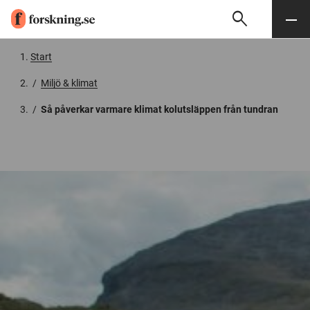
search
Sök
Meny
Gå till innehåll
Start
/
Miljö & klimat
/
Så påverkar varmare klimat kolutsläppen från tundran