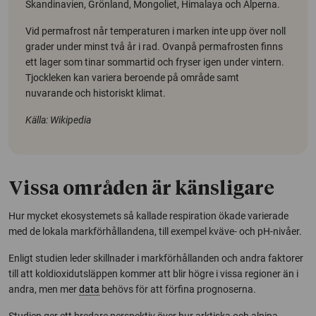
Skandinavien, Grönland, Mongoliet, Himalaya och Alperna.
Vid permafrost når temperaturen i marken inte upp över noll
grader under minst två år i rad. Ovanpå permafrosten finns
ett lager som tinar sommartid och fryser igen under vintern.
Tjockleken kan variera beroende på område samt
nuvarande och historiskt klimat.
Källa: Wikipedia
Vissa områden är känsligare
Hur mycket ekosystemets så kallade respiration ökade varierade
med de lokala markförhållandena, till exempel kväve- och pH-nivåer.
Enligt studien leder skillnader i markförhållanden och andra faktorer
till att koldioxidutsläppen kommer att blir högre i vissa regioner än i
andra, men mer
data
behövs för att förfina prognoserna.
Studien ger ett bredare perspektiv över hur arktiska och alpina