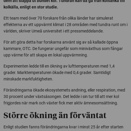
dem att släppa ut bundet kol. Tundran kan då gå från kolsänka till
kolkälla, enligt en stor studie.
Ett team med över 70 forskare från olika länder har simulerat
effekterna av ett uppvärmt klimat i 28 områden med tundra runt om i
världen, skriver Umeå universitet i ett pressmeddelande.
För att göra detta har forskarna använt sig av så kallade öppna
kammare, OTC. De fungerar ungefär som miniväxthus som fångar
upp värme för att skapa en lokal uppvärmning.
Experimenten ledde till en ökning av lufttemperaturen med 1,4
grader. Marktemperaturen ökade med 0,4 grader. Samtidigt
minskade markfuktigheten.
Förändringarna ökade ekosystemets andning, eller respiration, med
30 procent under växtsäsongen. Det ledde i sin tur till att mer kol
frigjordes när mark och växter fick mer aktiv ämnesomsättning.
Större ökning än förväntat
Enligt studien fanns förändringarna kvar i minst 25 år efter starten