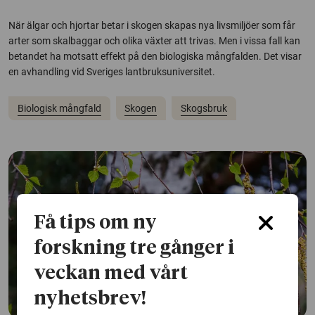
När älgar och hjortar betar i skogen skapas nya livsmiljöer som får
arter som skalbaggar och olika växter att trivas. Men i vissa fall kan
betandet ha motsatt effekt på den biologiska mångfalden. Det visar
en avhandling vid Sveriges lantbruksuniversitet.
Biologisk mångfald
Skogen
Skogsbruk
Få tips om ny
forskning tre gånger i
veckan med vårt
nyhetsbrev!