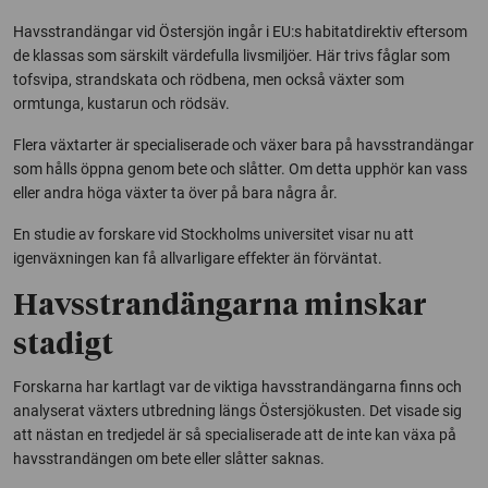
Havsstrandängar vid Östersjön ingår i EU:s habitatdirektiv eftersom
de klassas som särskilt värdefulla livsmiljöer. Här trivs fåglar som
tofsvipa, strandskata och rödbena, men också växter som
ormtunga, kustarun och rödsäv.
Flera växtarter är specialiserade och växer bara på havsstrandängar
som hålls öppna genom bete och slåtter. Om detta upphör kan vass
eller andra höga växter ta över på bara några år.
En studie av forskare vid Stockholms universitet visar nu att
igenväxningen kan få allvarligare effekter än förväntat.
Havsstrandängarna minskar
stadigt
Forskarna har kartlagt var de viktiga havsstrandängarna finns och
analyserat växters utbredning längs Östersjökusten. Det visade sig
att nästan en tredjedel är så specialiserade att de inte kan växa på
havsstrandängen om bete eller slåtter saknas.