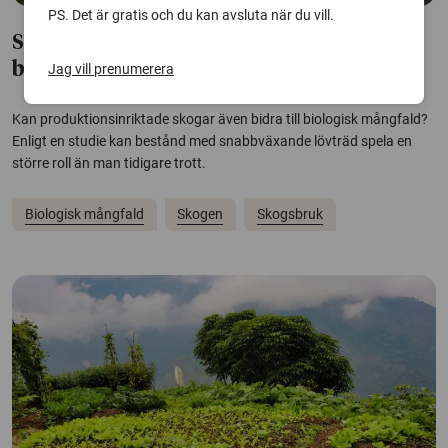
PS. Det är gratis och du kan avsluta när du vill.
Snabbväxande lövträd kan gynna
biologisk mångfald
Jag vill prenumerera
Kan produktionsinriktade skogar även bidra till biologisk mångfald?
Enligt en studie kan bestånd med snabbväxande lövträd spela en
större roll än man tidigare trott.
Biologisk mångfald
Skogen
Skogsbruk