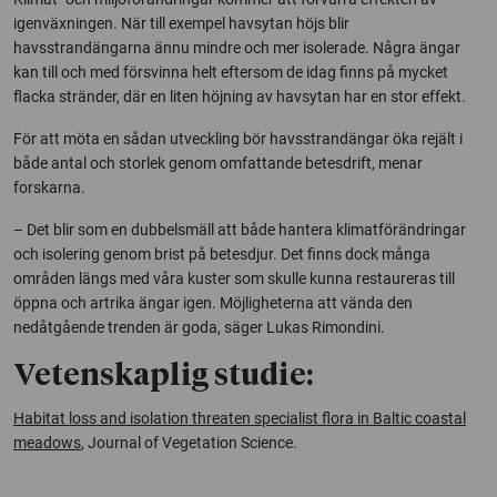
igenväxningen. När till exempel havsytan höjs blir
havsstrandängarna ännu mindre och mer isolerade. Några ängar
kan till och med försvinna helt eftersom de idag finns på mycket
flacka stränder, där en liten höjning av havsytan har en stor effekt.
För att möta en sådan utveckling bör havsstrandängar öka rejält i
både antal och storlek genom omfattande betesdrift, menar
forskarna.
– Det blir som en dubbelsmäll att både hantera klimatförändringar
och isolering genom brist på betesdjur. Det finns dock många
områden längs med våra kuster som skulle kunna restaureras till
öppna och artrika ängar igen. Möjligheterna att vända den
nedåtgående trenden är goda, säger Lukas Rimondini.
Vetenskaplig studie:
Habitat loss and isolation threaten specialist flora in Baltic coastal
meadows
, Journal of Vegetation Sc
ience.