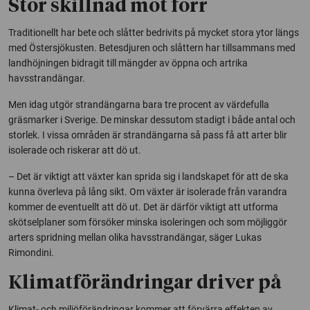
Stor skillnad mot förr
Traditionellt har bete och slåtter bedrivits på mycket stora ytor längs
med Östersjökusten. Betesdjuren och slåttern har tillsammans med
landhöjningen bidragit till mängder av öppna och artrika
havsstrandängar.
Men idag utgör strandängarna bara tre procent av värdefulla
gräsmarker i Sverige. De minskar dessutom stadigt i både antal och
storlek. I vissa områden är strandängarna så pass få att arter blir
isolerade och riskerar att dö ut.
– Det är viktigt att växter kan sprida sig i landskapet för att de ska
kunna överleva på lång sikt. Om växter är isolerade från varandra
kommer de eventuellt att dö ut. Det är därför viktigt att utforma
skötselplaner som försöker minska isoleringen och som möjliggör
arters spridning mellan olika havsstrandängar, säger Lukas
Rimondini.
Klimatförändringar driver på
Klimat- och miljöförändringar kommer att förvärra effekten av