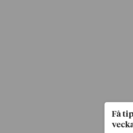
Få ti
vecka