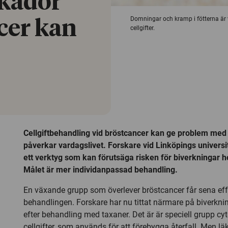
skador
Domningar och kramp i fötterna är 
cer kan
cellgifter.
Cellgiftbehandling vid bröstcancer kan ge problem me
påverkar vardagslivet. Forskare vid Linköpings universi
ett verktyg som kan förutsäga risken för biverkningar ho
Målet är mer individanpassad behandling.
En växande grupp som överlever bröstcancer får sena eff
behandlingen. Forskare har nu tittat närmare på biverkn
efter behandling med taxaner. Det är är speciell grupp cyto
cellgifter, som används för att förebygga återfall. Men l