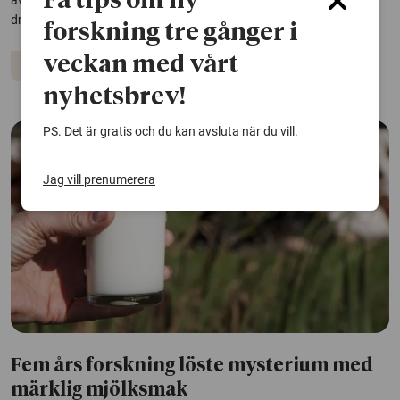
Få tips om ny
även om intaget är för lågt hos vissa. Det framgår av en studie på
drygt 1800 barn i Sverige.
forskning tre gånger i
veckan med vårt
Livsmedel
Barn och unga
nyhetsbrev!
PS. Det är gratis och du kan avsluta när du vill.
Jag vill prenumerera
Fem års forskning löste mysterium med
märklig mjölksmak