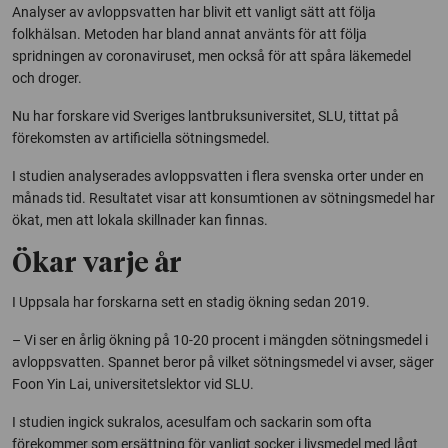
Analyser av avloppsvatten har blivit ett vanligt sätt att följa
folkhälsan. Metoden har bland annat använts för att följa
spridningen av coronaviruset, men också för att spåra läkemedel
och droger.
Nu har forskare vid Sveriges lantbruksuniversitet, SLU, tittat på
förekomsten av artificiella sötningsmedel.
I studien analyserades avloppsvatten i flera svenska orter under en
månads tid. Resultatet visar att konsumtionen av sötningsmedel har
ökat, men att lokala skillnader kan finnas.
Ökar varje år
I Uppsala har forskarna sett en stadig ökning sedan 2019.
– Vi ser en årlig ökning på 10-20 procent i mängden sötningsmedel i
avloppsvatten. Spannet beror på vilket sötningsmedel vi avser, säger
Foon Yin Lai, universitetslektor vid SLU.
I studien ingick sukralos, acesulfam och sackarin som ofta
förekommer som ersättning för vanligt socker i livsmedel med lågt