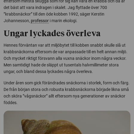
eftersom minsta skugga som rör sig kan vara en krabba och då är
det bäst att vara indragen i skalet. Jag flyttade över 700
”krabbsnäckor” till den öde kobben 1992, säger Kerstin
Johannesson,
professor
i marin ekologi.
Ungar lyckades överleva
Hennes förväntan var att miljöbytet till kobben snabbt skulle slå ut
krabbsnäckorna eftersom de var anpassade till en helt annan miljö.
Och mycket riktigt försvann alla vuxna snäckor inom några veckor.
Men samtidigt hade de släppt ut tusentals halvmillimeter stora
ungar, och bland dessa lyckades några överleva.
Under åren som gick förändrades snäckorna i storlek, form och färg.
De från början stora och robusta krabbsnäckorna började likna små
och sköra ”vågsnäckor” allt eftersom nya generationer av snäckor
föddes.