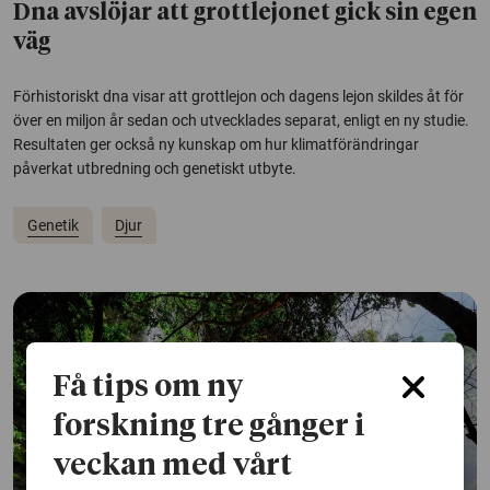
Dna avslöjar att grottlejonet gick sin egen
väg
Förhistoriskt dna visar att grottlejon och dagens lejon skildes åt för
över en miljon år sedan och utvecklades separat, enligt en ny studie.
Resultaten ger också ny kunskap om hur klimatförändringar
påverkat utbredning och genetiskt utbyte.
Genetik
Djur
Få tips om ny
forskning tre gånger i
veckan med vårt