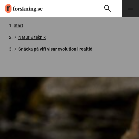
search
Sök
Meny
Gå till innehåll
Start
/
Natur & teknik
/
Snäcka på vift visar evolution i realtid