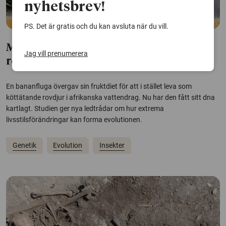
nyhetsbrev!
PS. Det är gratis och du kan avsluta när du vill.
Märklig bananfluga blev vattenlevande
Jag vill prenumerera
rovdjur
En bananfluga övergav sin fruktdiet för att i stället leva som
köttätande rovdjur i afrikanska vattendrag. Nu har den fått sitt dna
kartlagt. Studien ger nya ledtrådar om hur extrema
livsstilsförändringar kan forma evolutionen.
Genetik
Evolution
Insekter