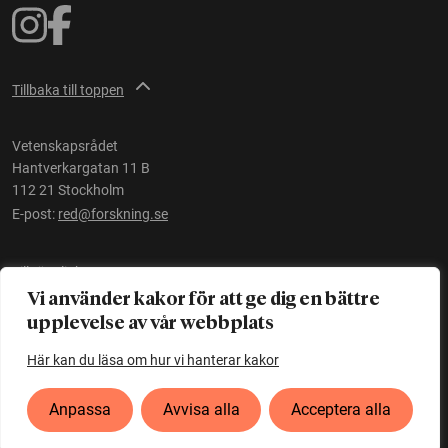
Tillbaka till toppen
Vetenskapsrådet
Hantverkargatan 11 B
112 21 Stockholm
E-post:
red@forskning.se
Tillgänglighet
Vi använder kakor för att ge dig en bättre
upplevelse av vår webbplats
Ett initiativ av
Vetenskapsrådet
Här kan du läsa om hur vi hanterar kakor
Anpassa
Avvisa alla
Acceptera alla