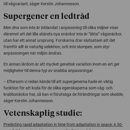
till vågvariant, säger Kerstin Johannesson.
Supergener en ledtråd
Men dna som inte är inblandat i anpassning till olika miljöer visar
däremot att det lilla skärets nya snäckor inte är ”äkta” vågsnäckor,
utan har ett annat ursprung. Forskarna drar slutsatsen att det
framför allt är naturlig selektion, och inte slumpen, som styr
anpassningen när miljön ändras.
En annan lärdom är att mycket genetisk variation inom en art ger
möjligheter till denna typ av snabba anpassningar.
– Eftersom vi redan kände till att supergenerna hade en viktig
funktion för att koda för de olika egenskaperna som våg- och
krabbsnäckor har, så kan vi förutsäga de förändringar som skedde,
säger Kerstin Johannesson.
Vetenskaplig studie:
Predicting rapid adaptation in time from adaptation in space: A 30-