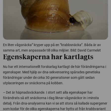
En liten vågsnäcka” kryper upp på en ”krabbsnäcka”. Båda är av
samma art, men anpassade till olika miljöer. Bild: David Carmelet
Egenskaperna har kartlagts
Nu har ett internationellt forskarlag kartlagt de här förändringarna i
egenskaper. Med hjälp av dna-sekvensering spårades genetiska
förändringar under de cirka 30 generationer som gått sedan
utplaceringen av snäckorna på kobben.
– Det är häpnadsväckande. I stort sett alla egenskaper har
förändrats så att snäckorna i dag liknar vågsnäckor in i minsta
detalj. Från dna-analyserna kan vi se att stora så kallade supergener
som kodar för de olika egenskaperna har bytts ut från krabbvariant