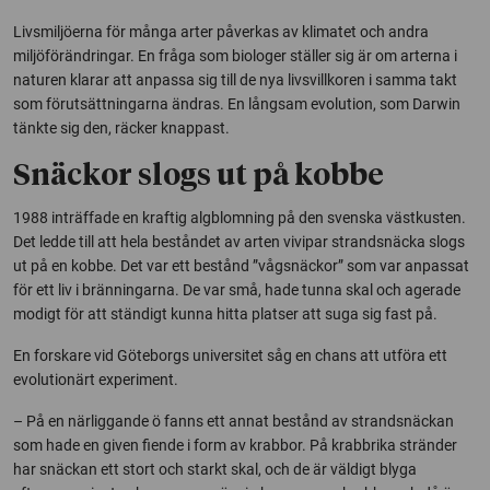
Livsmiljöerna för många arter påverkas av klimatet och andra
miljöförändringar. En fråga som biologer ställer sig är om arterna i
naturen klarar att anpassa sig till de nya livsvillkoren i samma takt
som förutsättningarna ändras. En långsam evolution, som Darwin
tänkte sig den, räcker knappast.
Snäckor slogs ut på kobbe
1988 inträffade en kraftig algblomning på den svenska västkusten.
Det ledde till att hela beståndet av arten vivipar strandsnäcka slogs
ut på en kobbe. Det var ett bestånd ”vågsnäckor” som var anpassat
för ett liv i bränningarna. De var små, hade tunna skal och agerade
modigt för att ständigt kunna hitta platser att suga sig fast på.
En forskare vid Göteborgs universitet såg en chans att utföra ett
evolutionärt experiment.
– På en närliggande ö fanns ett annat bestånd av strandsnäckan
som hade en given fiende i form av krabbor. På krabbrika stränder
har snäckan ett stort och starkt skal, och de är väldigt blyga