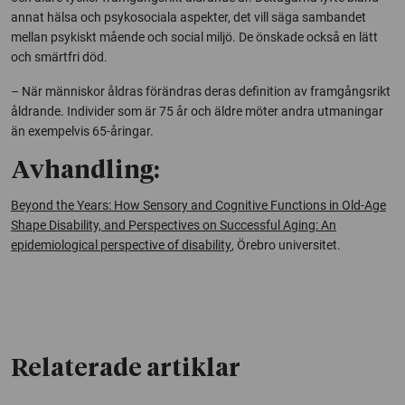
annat hälsa och psykosociala aspekter, det vill säga sambandet
mellan psykiskt mående och social miljö. De önskade också en lätt
och smärtfri död.
– När människor åldras förändras deras definition av framgångsrikt
åldrande. Individer som är 75 år och äldre möter andra utmaningar
än exempelvis 65-åringar.
Avhandling:
Beyond the Years: How Sensory and Cognitive Functions in Old-Age
Shape Disability, and Perspectives on Successful Aging: An
epidemiological perspective of disability
, Örebro universitet.
Relaterade artiklar