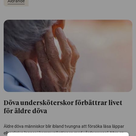
Åldrande
Döva undersköterskor förbättrar livet
för äldre döva
Äldre döva människor blir ibland tvungna att försöka läsa läppar
eller skriva lappar i kommunikationen med vårdpersonal. Men en