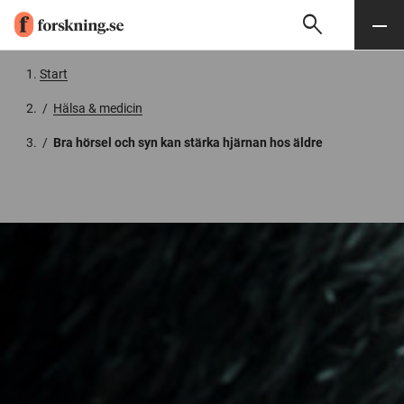
search
Sök
Meny
Gå till innehåll
Start
/
Hälsa & medicin
/
Bra hörsel och syn kan stärka hjärnan hos äldre