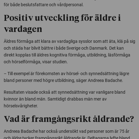
för både beslutsfattare och vårdpersonal.
Positiv utveckling för äldre i
vardagen
Äldres förmåga att klara av vardagliga sysslor som att äta, klä på sig
och städa har blivit bättre i både Sverige och Danmark. Det kan
direkt kopplas till äldres kognitiva förmåga, utbildning, läsförmåga
och hörselförmåga, visar studien.
– Till exempel är förekomsten av hörsel- och synnedsättning lägre
bland personer med högre utbildning, säger Andreea Badache.
Resultaten visade också att synnedsättning var vanligare bland
kvinnor än bland män. Samtidigt drabbas män mer av
hörselsvårigheter.
Vad är framgångsrikt åldrande?
Andreea Badache har också undersökt vad personer som är 75 år
och äldre tycker framgångsrikt åldrande är. Deltagarna lyfte bland