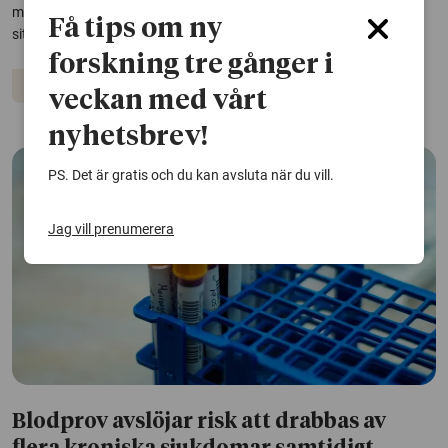
mobil grupp bestående av döva undersköterskor kan förändra
Få tips om ny
situationen i grunden, enligt en studie från Jönköping University.
forskning tre gånger i
Åldrande
Funktionsnedsättning
veckan med vårt
nyhetsbrev!
PS. Det är gratis och du kan avsluta när du vill.
Jag vill prenumerera
Blodprov avslöjar risk att drabbas av