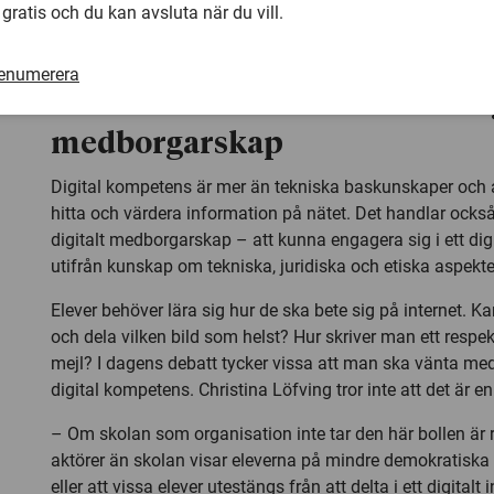
Den digitala kompetens som elever utvecklar i skolan han
 gratis och du kan avsluta när du vill.
använda datorer och digitala plattformar rent tekniskt – 
kompetens är mer än så.
renumerera
Elever behöver undervisas i di
medborgarskap
Digital kompetens är mer än tekniska baskunskaper och 
hitta och värdera information på nätet. Det handlar ocks
digitalt medborgarskap – att kunna engagera sig i ett dig
utifrån kunskap om tekniska, juridiska och etiska aspekte
Elever behöver lära sig hur de ska bete sig på internet. 
och dela vilken bild som helst? Hur skriver man ett respekt
mejl? I dagens debatt tycker vissa att man ska vänta me
digital kompetens. Christina Löfving tror inte att det är en
– Om skolan som organisation inte tar den här bollen är 
aktörer än skolan visar eleverna på mindre demokratiska 
eller att vissa elever utestängs från att delta i ett digitalt