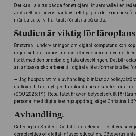
Det kan i sin tur bädda för ett ojämlikt samhälle i en redan
artificiell intelligens har blivit ett hjälpmedel, som också r
många saker vi har tagit för givna på ända.
Studien är viktig för läroplan
Bristerna i undervisningen om digital kompetens kan kopp
organisation. Lärare lämnas ofta ensamma med de dil
i takt med den snabba digitala utvecklingen. Det blir ocks
att anpassa skolarbetet till digitala plattformar istället fö
– Jag hoppas att min avhandling blir läst av policyaktör
ställning till det nyligen framlagda betänkandet från lär
(SOU 2025:19). Resultatet är även betydelsefullt för lärare
personal med digitaliseringsuppdrag, säger Christina Löf
Avhandling:
Catering for Student Digital Competence: Teachers navig
complexities of digital-infused education
, Göteborgs unive