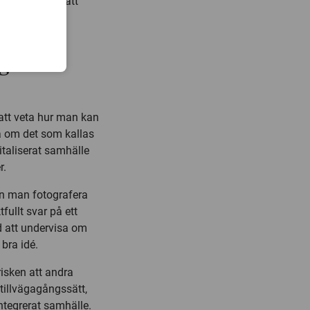
dlar ofta om att
men digital
gitalt
att veta hur man kan
å om det som kallas
italiserat samhälle
r.
Kan man fotografera
fullt svar på ett
d att undervisa om
 bra idé.
risken att andra
tillvägagångssätt,
 integrerat samhälle.