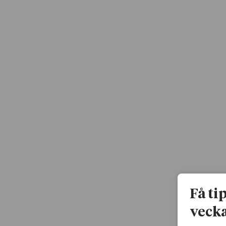
Få ti
vecka