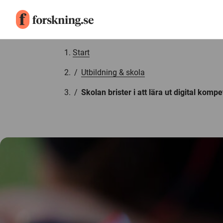
Gå till innehåll
Start
/
Utbildning & skola
/
Skolan brister i att lära ut digital komp