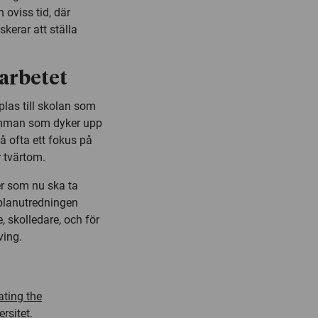
 oviss tid, där
iskerar att ställa
sarbetet
las till skolan som
emman som dyker upp
å ofta ett fokus på
r tvärtom.
er som nu ska ta
oplanutredningen
, skolledare, och för
ving.
ating the
rsitet.