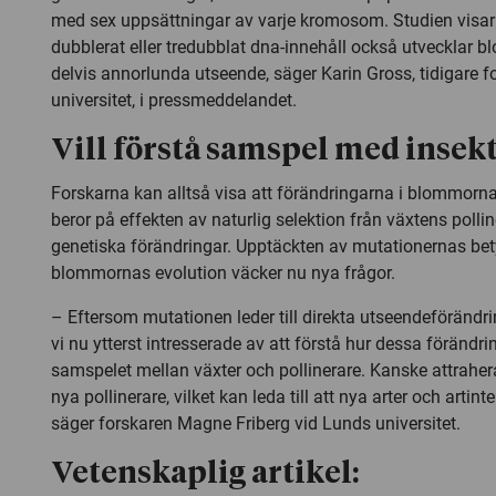
med sex uppsättningar av varje kromosom. Studien visar a
dubblerat eller tredubblat dna-innehåll också utvecklar 
delvis annorlunda utseende, säger Karin Gross, tidigare f
universitet, i pressmeddelandet.
Vill förstå samspel med insek
Forskarna kan alltså visa att förändringarna i blommorn
beror på effekten av naturlig selektion från växtens polli
genetiska förändringar. Upptäckten av mutationernas bet
blommornas evolution väcker nu nya frågor.
– Eftersom mutationen leder till direkta utseendeförändr
vi nu ytterst intresserade av att förstå hur dessa förändr
samspelet mellan växter och pollinerare. Kanske attraher
nya pollinerare, vilket kan leda till att nya arter och artint
säger forskaren Magne Friberg vid Lunds universitet.
Vetenskaplig artikel: