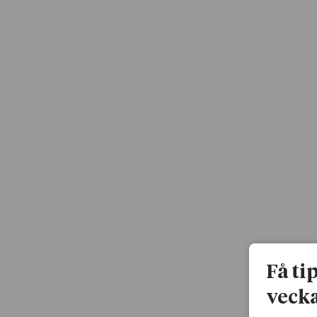
Få ti
vecka