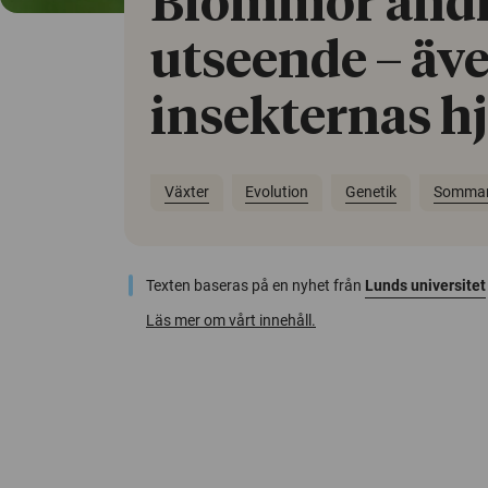
Blommor änd
utseende – äv
insekternas h
Växter
Evolution
Genetik
Somma
Texten baseras på en nyhet från
Lunds universitet
Läs mer om vårt innehåll.