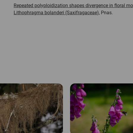
Repeated polyploidization shapes divergence in floral m
Lithophragma bolanderi (Saxifragaceae)
, Pnas.