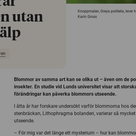
rar
Knoppmalen, Greya politella, lever he
en utan
Karin Gross
jälp
ren
Blommor av samma art kan se olika ut – även om de p
insekter. En studie vid Lunds universitet visar att stors
förändringar kan påverka blommors utseende.
I åtta år har forskare undersökt varför blommorna hos de
stenbräckan, Lithophragma bolanderi, varierar så mycket 
utseende.
– För mig var det länge ett mysterium – hur kan blomm