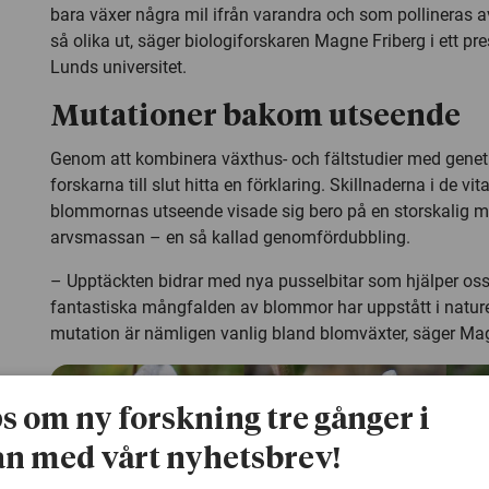
bara växer några mil ifrån varandra och som pollineras 
så olika ut, säger biologiforskaren Magne Friberg i ett p
Lunds universitet.
Mutationer bakom utseende
Genom att kombinera växthus- och fältstudier med genet
forskarna till slut hitta en förklaring. Skillnaderna i de vi
blommornas utseende visade sig bero på en storskalig mu
arvsmassan – en så kallad genomfördubbling.
– Upptäckten bidrar med nya pusselbitar som hjälper oss 
fantastiska mångfalden av blommor har uppstått i natur
mutation är nämligen vanlig bland blomväxter, säger Mag
ps om ny forskning tre gånger i
n med vårt nyhetsbrev!