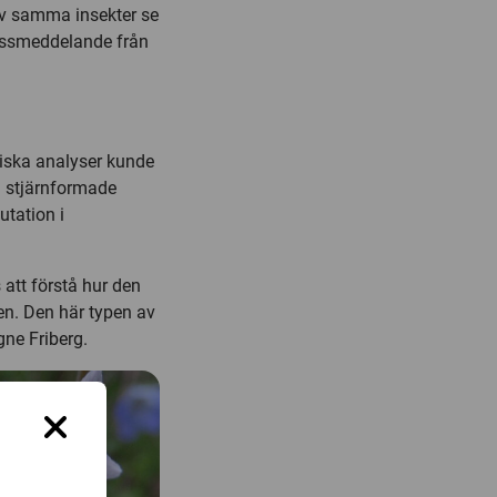
av samma insekter se
ressmeddelande från
iska analyser kunde
ta stjärnformade
tation i
att förstå hur den
en. Den här typen av
ne Friberg.