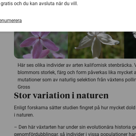
 gratis och du kan avsluta när du vill.
renumerera
Här ses olika individer av arten kalifornisk stenbräcka. 
blommors storlek, färg och form påverkas lika mycket a
mutationer som av naturlig selektion från växtens pollin
Gross
Stor variation i naturen
Enligt forskarna sätter studien fingret på hur mycket dold
i naturen.
– Den här växtarten har under sin evolutionära historia 
genomfördubblingar, så individer i vissa populationer har fy