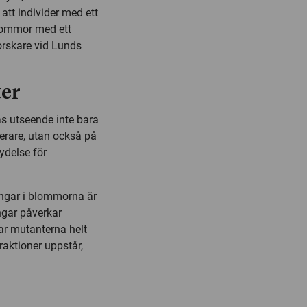
tt individer med ett
blommor med ett
orskare vid Lunds
ter
as utseende inte bara
nerare, utan också på
ydelse för
ingar i blommorna är
ingar påverkar
ar mutanterna helt
eraktioner uppstår,