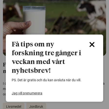
Få tips om ny
forskning tre gånger i
veckan med vårt
Fem års forskning löste mysterium med
nyhetsbrev!
märklig mjölksmak
PS. Det är gratis och du kan avsluta när du vill.
I decennier har mjölk med en blåbärsaktig bismak förbryllat svenska
mejerier och lantbrukare. Men nu har forskare från SLU löst gåtan
Jag vill prenumerera
och kan avslöja hur den märkliga smaken uppkommer.
Livsmedel
Jordbruk