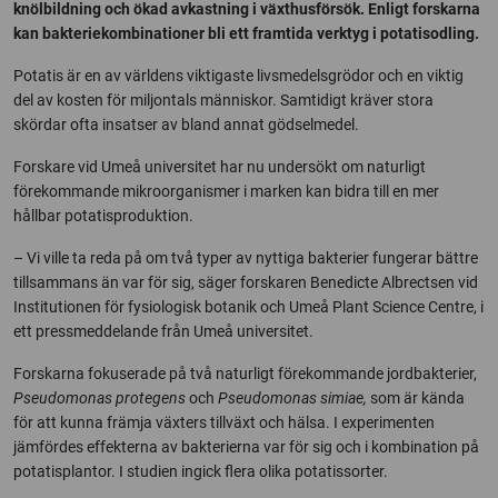
knölbildning och ökad avkastning i växthusförsök. Enligt forskarna
kan bakteriekombinationer bli ett framtida verktyg i potatisodling.
Potatis är en av världens viktigaste livsmedelsgrödor och en viktig
del av kosten för miljontals människor. Samtidigt kräver stora
skördar ofta insatser av bland annat gödselmedel.
Forskare vid Umeå universitet har nu undersökt om naturligt
förekommande mikroorganismer i marken kan bidra till en mer
hållbar potatisproduktion.
– Vi ville ta reda på om två typer av nyttiga bakterier fungerar bättre
tillsammans än var för sig, säger forskaren Benedicte Albrectsen vid
Institutionen för fysiologisk botanik och Umeå
Plant Science Centre,
i
ett pressmeddelande från Umeå universitet.
Forskarna fokuserade på två naturligt förekommande jordbakterier,
Pseudomonas protegens
och
Pseudomonas simiae,
som är kända
för att kunna främja växters tillväxt och hälsa. I experimenten
jämfördes effekterna av bakterierna var för sig och i kombination på
potatisplantor. I studien ingick flera olika potatissorter.