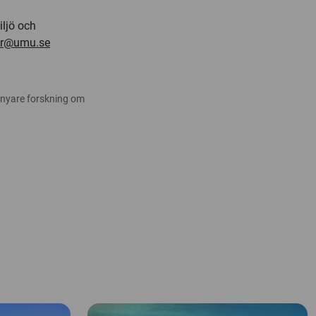
iljö och
er@umu.se
 nyare forskning om