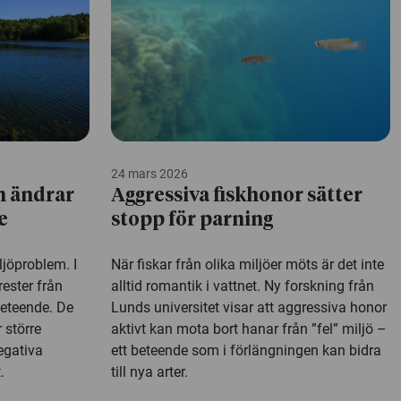
24 mars 2026
n ändrar
Aggressiva fiskhonor sätter
e
stopp för parning
ljöproblem. I
När fiskar från olika miljöer möts är det inte
rester från
alltid romantik i vattnet. Ny forskning från
beteende. De
Lunds universitet visar att aggressiva honor
 större
aktivt kan mota bort hanar från ”fel” miljö –
egativa
ett beteende som i förlängningen kan bidra
.
till nya arter.