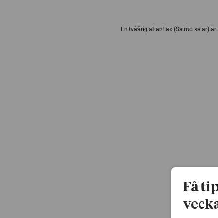
En tvåårig atlantlax (Salmo salar) är
Få ti
vecka