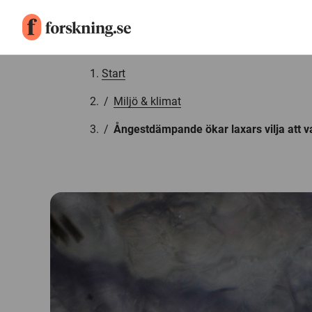
Gå till innehåll
Start
/
Miljö & klimat
/
Ångestdämpande ökar laxars vilja att 