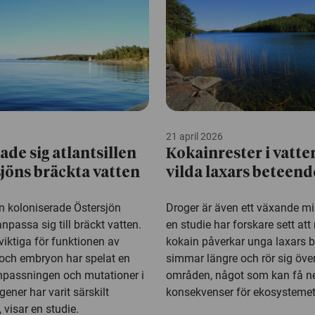
21 april 2026
ade sig atlantsillen
Kokainrester i vatte
sjöns bräckta vatten
vilda laxars beteend
en koloniserade Östersjön
Droger är även ett växande mi
passa sig till bräckt vatten.
en studie har forskare sett att 
iktiga för funktionen av
kokain påverkar unga laxars 
 och embryon har spelat en
simmar längre och rör sig över
 anpassningen och mutationer i
områden, något som kan få n
gener har varit särskilt
konsekvenser för ekosystemet
 visar en studie.