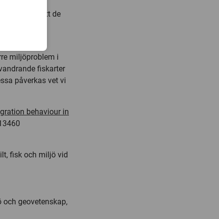
 de halter av
a, så låga att de
rkade av
örre miljöproblem i
andrande fiskarter
essa påverkas vet vi
gration behaviour in
13460
lt, fisk och miljö vid
jö och geovetenskap,