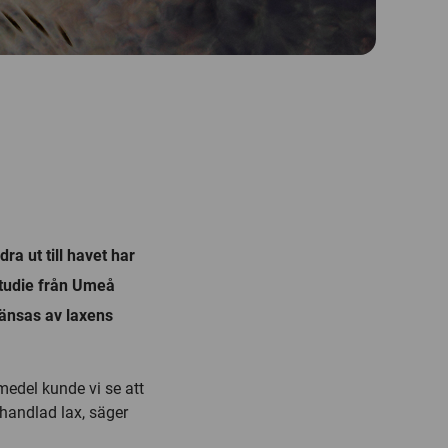
ra ut till havet har
studie från Umeå
ränsas av laxens
del kunde vi se att
handlad lax, säger