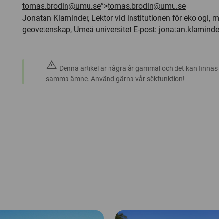
tomas.brodin@umu.se
”>
tomas.brodin@umu.se
Jonatan Klaminder, Lektor vid institutionen för ekologi, m
geovetenskap, Umeå universitet E-post:
jonatan.klamind
warning
Denna artikel är några år gammal och det kan finnas
samma ämne. Använd gärna vår sökfunktion!