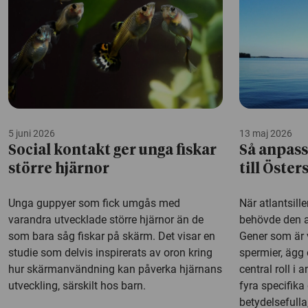
5 juni 2026
13 maj 2026
Social kontakt ger unga fiskar
Så anpass
större hjärnor
till Öster
Unga guppyer som fick umgås med
När atlantsill
varandra utvecklade större hjärnor än de
behövde den an
som bara såg fiskar på skärm. Det visar en
Gener som är v
studie som delvis inspirerats av oron kring
spermier, ägg
hur skärmanvändning kan påverka hjärnans
central roll i
utveckling, särskilt hos barn.
fyra specifika 
betydelsefulla,