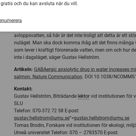
Studien har även relevans ur ett föroreningsperspektiv då
 gratis och du kan avsluta när du vill.
ångestdämpande läkemedel som laxen utsattes för var låg
understiger halter som uppmäts i vissa avloppsvatten.
renumerera
– I Sverige har vi inte lax i de system som är starkt påve
avloppsvatten, så här är det inte troligt att detta är ett st
nuläget. Man ska dock komma ihåg att det finns många v
som lever i kraftigt förorenade vatten, men om och hur d
inte i dagsläget, säger Gustav Hellström.
Artikeln:
GABAergic anxiolytic drug in water increases mi
salmon. Nature Communication
. DOI 10.1038/NCOMMS
Kontakt:
Gustav Hellström, Biträdande
lektor
vid institutionen för vi
SLU
Telefon: 070-372 72 58 E-post:
gustav.hellstrom@umu.se
”>
gustav.hellstrom@umu.se
Tomas Brodin, Forskare vid institutionen för ekologi, mil
Umeå universitet Telefon: 070 – 2783570 E-post: