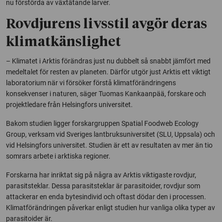
nu förstörda av växtätande larver.
Rovdjurens livsstil avgör deras
klimatkänslighet
– Klimatet i Arktis förändras just nu dubbelt så snabbt jämfört med
medeltalet för resten av planeten. Därför utgör just Arktis ett viktigt
laboratorium när vi försöker förstå klimatförändringens
konsekvenser i naturen, säger Tuomas Kankaanpää, forskare och
projektledare från Helsingfors universitet.
Bakom studien ligger forskargruppen
Spatial Foodweb Ecology
Group
, verksam vid Sveriges lantbruksuniversitet (SLU, Uppsala) och
vid Helsingfors universitet. Studien är ett av resultaten av mer än tio
somrars arbete i arktiska regioner.
Forskarna har inriktat sig på några av Arktis viktigaste rovdjur,
parasitsteklar. Dessa parasitsteklar är parasitoider, rovdjur som
attackerar en enda bytesindivid och oftast dödar den i processen.
Klimatförändringen påverkar enligt studien hur vanliga olika typer av
parasitoider är.