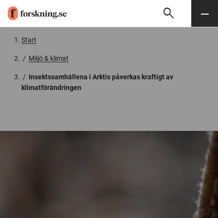
search
Sök
Meny
Gå till innehåll
Start
/
Miljö & klimat
/
Insektssamhällena i Arktis påverkas kraftigt av
klimatförändringen