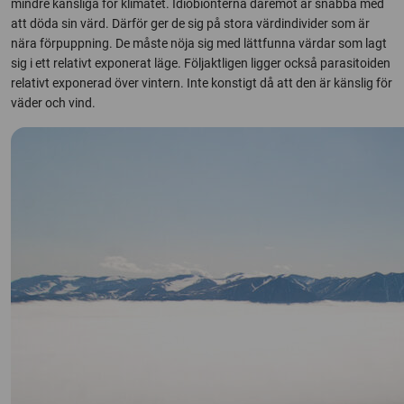
mindre känsliga för klimatet. Idiobionterna däremot är snabba med
att döda sin värd. Därför ger de sig på stora värdindivider som är
nära förpuppning. De måste nöja sig med lättfunna värdar som lagt
sig i ett relativt exponerat läge. Följaktligen ligger också parasitoiden
relativt exponerad över vintern. Inte konstigt då att den är känslig för
väder och vind.