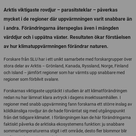
Arktis viktigaste rovdjur – parasitsteklar – påverkas
mycket i de regioner där uppvärmningen varit snabbare än
i andra. Förändringarna återspeglas även i mängden
värddjur och i uppätna växter. Resultaten ökar förståelsen
av hur klimatuppvärmningen förändrar naturen.
Forskare från SLU har i ett unikt samarbete med forskargrupper över
stora delar av Arktis – Grönland, Kanada, Ryssland, Norge, Finland
och Island – jämfört regioner som har värmts upp snabbare med
regioner som förblivit svalare.
Forskarnas viktigaste upptäckt i studien är att klimatförändringen
redan nu har lämnat klara avtryck i dagens insektssamhällen. I
regioner med snabb uppvärmning fann forskarna ett större inslag av
köldkänsliga rovdjur än de hade förväntat sig med utgångspunkt
från det tidigare klimatet. I förlängningen kan de här förändringarna
faktiskt påverka de arktiska ekosystemens funktion: ju snabbare
sommartemperaturerna stigit i ett område, desto fler blommor blir