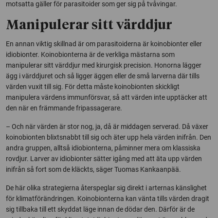
motsatta gäller för parasitoider som ger sig på tvåvingar.
Manipulerar sitt värddjur
En annan viktig skillnad är om parasitoiderna är koinobionter eller
idiobionter. Koinobionterna är de verkliga mästarna som
manipulerar sitt värddjur med kirurgisk precision. Honorna lägger
ägg i värddjuret och så ligger äggen eller de små larverna där tills
värden vuxit till sig. För detta måste koinobionten skickligt
manipulera värdens immunförsvar, så att värden inte upptäcker att
den när en främmande fripassagerare.
– Och när värden är stor nog, ja, då är middagen serverad. Då växer
koinobionten blixtsnabbt till sig och äter upp hela värden inifrån. Den
andra gruppen, alltså idiobionterna, påminner mera om klassiska
rovdjur. Larver av idiobionter sätter igång med att äta upp värden
inifrån så fort som de kläckts, säger Tuomas Kankaanpää.
De här olika strategierna återspeglar sig direkt i arternas känslighet
för klimatförändringen. Koinobionterna kan vänta tills värden dragit
sig tillbaka till ett skyddat läge innan de dödar den. Därför är de