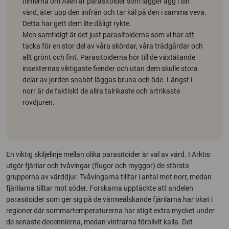
filmerna om Alien är parasitoider som lägger ägg i sin
värd, äter upp den inifrån och tar kål på den i samma veva.
Detta har gett dem lite dåligt rykte.
Men samtidigt är det just parasitoiderna som vi har att
tacka för en stor del av våra skördar, våra trädgårdar och
allt grönt och fint. Parasitoiderna hör till de växtätande
insekternas viktigaste fiender och utan dem skulle stora
delar av jorden snabbt läggas bruna och öde. Längst i
norr är de faktiskt de allra talrikaste och artrikaste
rovdjuren.
En viktig skiljelinje mellan olika parasitoider är val av värd. I Arktis
utgör fjärilar och tvåvingar (flugor och myggor) de största
grupperna av värddjur. Tvåvingarna tilltar i antal mot norr, medan
fjärilarna tilltar mot söder. Forskarna upptäckte att andelen
parasitoider som ger sig på de värmeälskande fjärilarna har ökat i
regioner där sommartemperaturerna har stigit extra mycket under
de senaste decennierna, medan vintrarna förblivit kalla. Det