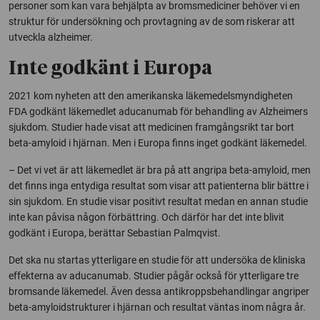
personer som kan vara behjälpta av bromsmediciner behöver vi en
struktur för undersökning och provtagning av de som riskerar att
utveckla alzheimer.
Inte godkänt i Europa
2021 kom nyheten att den amerikanska läkemedelsmyndigheten
FDA godkänt läkemedlet aducanumab för behandling av Alzheimers
sjukdom. Studier hade visat att medicinen framgångsrikt tar bort
beta-amyloid i hjärnan. Men i Europa finns inget godkänt läkemedel.
– Det vi vet är att läkemedlet är bra på att angripa beta-amyloid, men
det finns inga entydiga resultat som visar att patienterna blir bättre i
sin sjukdom. En studie visar positivt resultat medan en annan studie
inte kan påvisa någon förbättring. Och därför har det inte blivit
godkänt i Europa, berättar Sebastian Palmqvist.
Det ska nu startas ytterligare en studie för att undersöka de kliniska
effekterna av aducanumab. Studier pågår också för ytterligare tre
bromsande läkemedel. Även dessa antikroppsbehandlingar angriper
beta-amyloidstrukturer i hjärnan och resultat väntas inom några år.