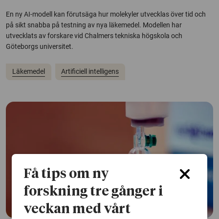
En ny AI-modell kan förutsäga hur molekyler utvecklas över tid och
på sikt snabba på testning av nya läkemedel. Modellen har
utvecklats av forskare vid Chalmers tekniska högskola och
Göteborgs universitet.
Läkemedel
Artificiell intelligens
Få tips om ny
forskning tre gånger i
veckan med vårt