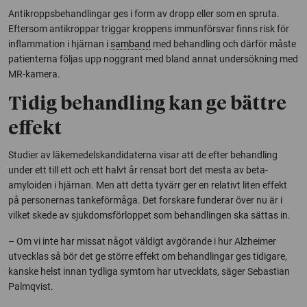
Antikroppsbehandlingar ges i form av dropp eller som en spruta.
Eftersom antikroppar triggar kroppens immunförsvar finns risk för
inflammation i hjärnan i
samband
med behandling och därför måste
patienterna följas upp noggrant med bland annat undersökning med
MR-kamera.
Tidig behandling kan ge bättre
effekt
Studier av läkemedelskandidaterna visar att de efter behandling
under ett till ett och ett halvt år rensat bort det mesta av beta-
amyloiden i hjärnan. Men att detta tyvärr ger en relativt liten effekt
på personernas tankeförmåga. Det forskare funderar över nu är i
vilket skede av sjukdomsförloppet som behandlingen ska sättas in.
– Om vi inte har missat något väldigt avgörande i hur Alzheimer
utvecklas så bör det ge större effekt om behandlingar ges tidigare,
kanske helst innan tydliga symtom har utvecklats, säger Sebastian
Palmqvist.