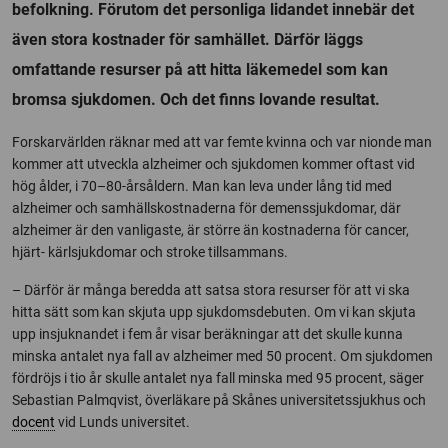
befolkning. Förutom det personliga lidandet innebär det
även stora kostnader för samhället. Därför läggs
omfattande resurser på att hitta läkemedel som kan
bromsa sjukdomen. Och det finns lovande resultat.
Forskarvärlden räknar med att var femte kvinna och var nionde man
kommer att utveckla alzheimer och sjukdomen kommer oftast vid
hög ålder, i 70–80-årsåldern. Man kan leva under lång tid med
alzheimer och samhällskostnaderna för demenssjukdomar, där
alzheimer är den vanligaste, är större än kostnaderna för cancer,
hjärt- kärlsjukdomar och stroke tillsammans.
– Därför är många beredda att satsa stora resurser för att vi ska
hitta sätt som kan skjuta upp sjukdomsdebuten. Om vi kan skjuta
upp insjuknandet i fem år visar beräkningar att det skulle kunna
minska antalet nya fall av alzheimer med 50 procent. Om sjukdomen
fördröjs i tio år skulle antalet nya fall minska med 95 procent, säger
Sebastian Palmqvist, överläkare på Skånes universitetssjukhus och
docent
vid Lunds universitet.