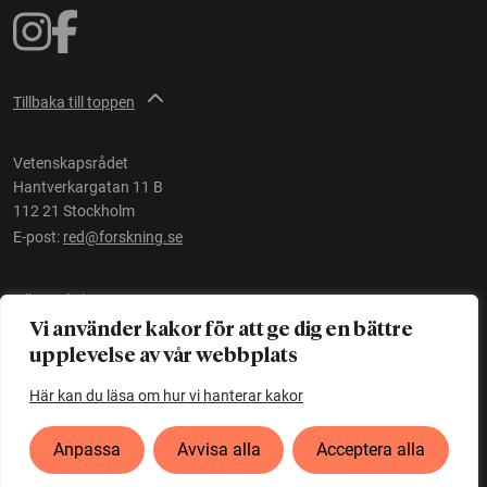
Tillbaka till toppen
Vetenskapsrådet
Hantverkargatan 11 B
112 21 Stockholm
E-post:
red@forskning.se
Tillgänglighet
Vi använder kakor för att ge dig en bättre
upplevelse av vår webbplats
Ett initiativ av
Vetenskapsrådet
Här kan du läsa om hur vi hanterar kakor
Anpassa
Avvisa alla
Acceptera alla