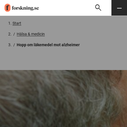
search
Sök
Meny
Gå till innehåll
Start
/
Hälsa & medicin
/
Hopp om läkemedel mot alzheimer