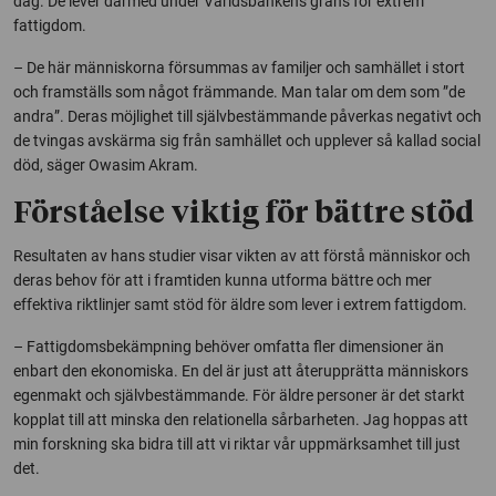
dag. De lever därmed under Världsbankens gräns för extrem
fattigdom.
– De här människorna försummas av familjer och samhället i stort
och framställs som något främmande. Man talar om dem som ”de
andra”. Deras möjlighet till självbestämmande påverkas negativt och
de tvingas avskärma sig från samhället och upplever så kallad social
död, säger Owasim Akram.
Förståelse viktig för bättre stöd
Resultaten av hans studier visar vikten av att förstå människor och
deras behov för att i framtiden kunna utforma bättre och mer
effektiva riktlinjer samt stöd för äldre som lever i extrem fattigdom.
– Fattigdomsbekämpning behöver omfatta fler dimensioner än
enbart den ekonomiska. En del är just att återupprätta människors
egenmakt och självbestämmande. För äldre personer är det starkt
kopplat till att minska den relationella sårbarheten. Jag hoppas att
min forskning ska bidra till att vi riktar vår uppmärksamhet till just
det.