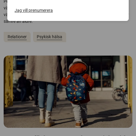
Personlighet och sociala relationer påverkar svenskars
välbefinnande mer än inkomst, visar en studie. Samtidigt märks en
Jag vill prenumerera
växande generationsklyfta, där yngre vuxna rapporterar att de mår
sämre än äldre.
Relationer
Psykisk hälsa