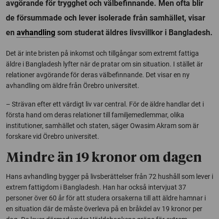
avgörande för trygghet och välbefinnande. Men ofta blir
de försummade och lever isolerade från samhället, visar
en
avhandling
som studerat äldres livsvillkor i Bangladesh.
Det är inte bristen på inkomst och tillgångar som extremt fattiga
äldre i Bangladesh lyfter när de pratar om sin situation. I stället är
relationer avgörande för deras välbefinnande. Det visar en ny
avhandling om äldre från Örebro universitet.
– Strävan efter ett värdigt liv var central. För de äldre handlar det i
första hand om deras relationer till familjemedlemmar, olika
institutioner, samhället och staten, säger Owasim Akram som är
forskare vid Örebro universitet.
Mindre än 19 kronor om dagen
Hans avhandling bygger på livsberättelser från 72 hushåll som lever i
extrem fattigdom i Bangladesh. Han har också intervjuat 37
personer över 60 år för att studera orsakerna till att äldre hamnar i
en situation där de måste överleva på en bråkdel av 19 kronor per