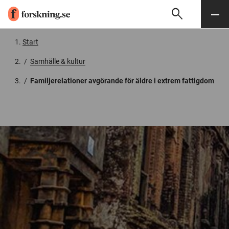
search
Sök
Meny
Gå till innehåll
Start
/
Samhälle & kultur
/
Familjerelationer avgörande för äldre i extrem fattigdom