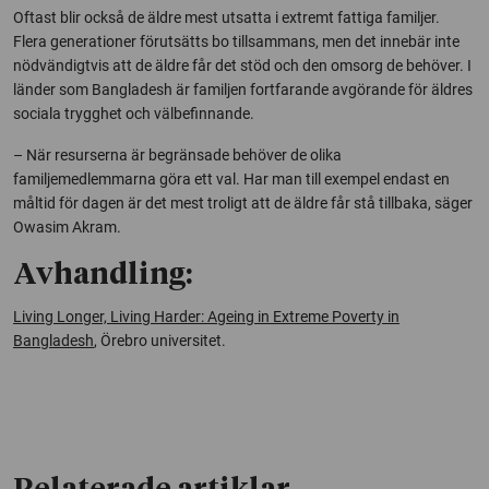
Oftast blir också de äldre mest utsatta i extremt fattiga familjer.
Flera generationer förutsätts bo tillsammans, men det innebär inte
nödvändigtvis att de äldre får det stöd och den omsorg de behöver. I
länder som Bangladesh är familjen fortfarande avgörande för äldres
sociala trygghet och välbefinnande.
– När resurserna är begränsade behöver de olika
familjemedlemmarna göra ett val. Har man till exempel endast en
måltid för dagen är det mest troligt att de äldre får stå tillbaka, säger
Owasim Akram.
Avhandling:
Living Longer, Living Harder: Ageing in Extreme Poverty in
Bangladesh
, Örebro universitet.