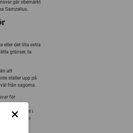
ansvar går obemärkt
nna Samzelius.
ör
eller det lilla extra
ätta gränser, ta
 än att
nte ställer upp på
väl från sagorna.
svar för
ppan ska få
 fortsätter det i
om barnbarnen