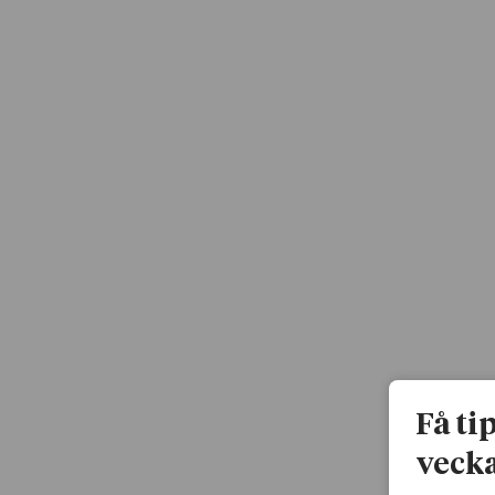
Få ti
vecka