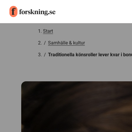
Gå till innehåll
Start
/
Samhälle & kultur
/
Traditionella könsroller lever kvar i bon