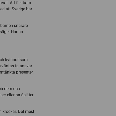
rat. Att fler barn
ed att Sverige har
 barnen snarare
 säger Hanna
och kvinnor som
rväntas ta ansvar
mtänkta presenter,
 på dem och
er eller ha åsikter
en krockar. Det mest