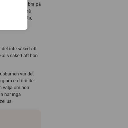
han inte vara bra på
 trösta barnen på
ansvar för detta,
et inte säkert att
 alls säkert att hon
usbarnen var det
org om en förälder
an välja om hon
n har inga
zelius.