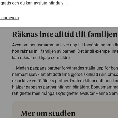
 gratis och du kan avsluta när du vill.
– Om pappan får förtroendet att vara barnvakt förväntas 
att se när deras barn blir hungriga, att blöjan är full eller
natten. Därför vill de gärna att hans kvinnliga partner tar 
renumerera
säger Hanna Samzelius.
Räknas inte alltid till familjen
Även om bonusmamman lever upp till förväntningarna är d
hon räknas in i familjen av barnen. Det är till exempel inte
kan räkna med hjälp som äldre.
– Medan pappans partner förväntades ställa upp för bon
närmast självklart att döttrarna gjorde skillnad i sin oms
respektive en förälders partner. Dottern känner att hon k
hjälper pappans partner när hon blir äldre. Bonusmamma
rättigheter men många skyldigheter, avslutar Hanna Sam
Mer om studien