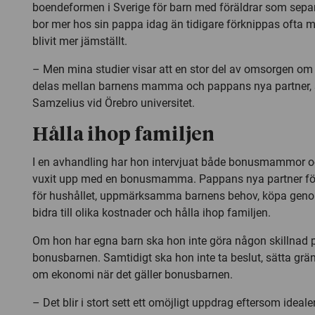
boendeformen i Sverige för barn med föräldrar som separe
bor mer hos sin pappa idag än tidigare förknippas ofta m
blivit mer jämställt.
– Men mina studier visar att en stor del av omsorgen om
delas mellan barnens mamma och pappans nya partner,
Samzelius vid Örebro universitet.
Hålla ihop familjen
I en avhandling har hon intervjuat både bonusmammor 
vuxit upp med en bonusmamma. Pappans nya partner fö
för hushållet, uppmärksamma barnens behov, köpa geno
bidra till olika kostnader och hålla ihop familjen.
Om hon har egna barn ska hon inte göra någon skillnad
bonusbarnen. Samtidigt ska hon inte ta beslut, sätta gräns
om ekonomi när det gäller bonusbarnen.
– Det blir i stort sett ett omöjligt uppdrag eftersom ideal