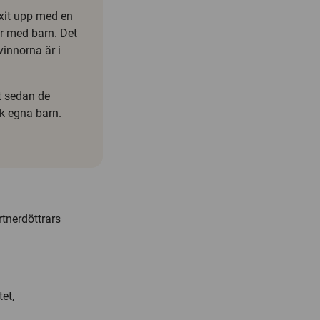
uxit upp med en
r med barn. Det
innorna är i
ut sedan de
ck egna barn.
tnerdöttrars
et,