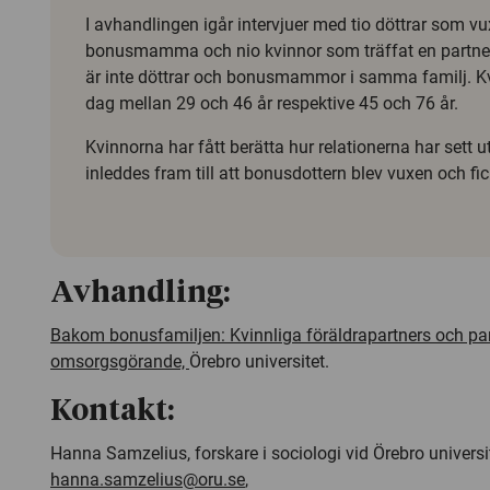
I avhandlingen igår intervjuer med tio döttrar som v
bonusmamma och nio kvinnor som träffat en partne
är inte döttrar och bonusmammor i samma familj. Kv
dag mellan 29 och 46 år respektive 45 och 76 år.
Kvinnorna har fått berätta hur relationerna har sett 
inleddes fram till att bonusdottern blev vuxen och fi
Avhandling:
Bakom bonusfamiljen: Kvinnliga föräldrapartners och par
omsorgsgörande,
Örebro universitet.
Kontakt:
Hanna Samzelius, forskare i sociologi vid Örebro universit
hanna.samzelius@oru.se
,