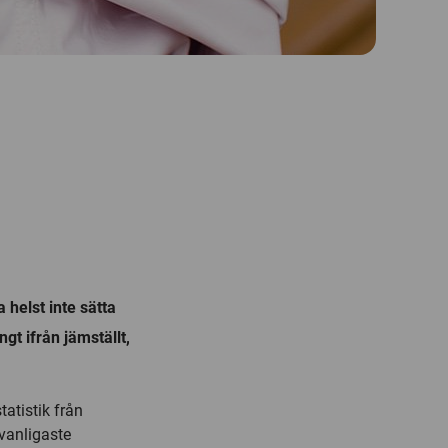
helst inte sätta
gt ifrån jämställt,
atistik från
vanligaste