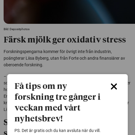
Bild: Depositphotos
Färsk mjölk ger oxidativ stress
Forskningspengarna kommer för övrigt inte från industrin,
poängterar Liisa Byberg, utan från Forte och andra finansiärer av
oberoende forskning.
– Annars är det helt sant att det bedrivs mycket forskning om kost
som inte är oberoende av industrin. Det är ett stort problem, tillägger
Få tips om ny
hon. Men varför är mjölkkonsumtion kopplad till risk för frakturer?
forskning tre gånger i
En möjlig förklaring är att färsk mjölk leder till mer oxidativ stress i
kroppen, som i sin tur ökar risken för bland annat benskörhet, säger
veckan med vårt
Liisa Byberg.
nyhetsbrev!
Syrade mjölkprodukter kan
PS. Det är gratis och du kan avsluta när du vill.
skydda