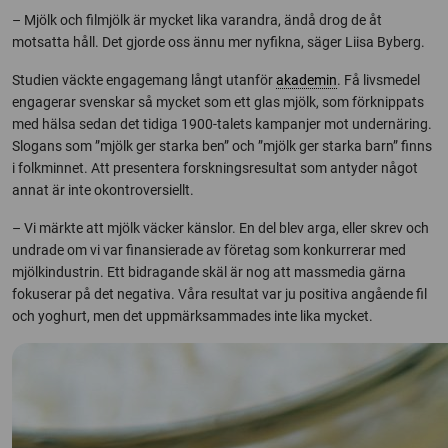
– Mjölk och filmjölk är mycket lika varandra, ändå drog de åt
motsatta håll. Det gjorde oss ännu mer nyfikna, säger Liisa Byberg.
Studien väckte engagemang långt utanför
akademin
. Få livsmedel
engagerar svenskar så mycket som ett glas mjölk, som förknippats
med hälsa sedan det tidiga 1900-talets kampanjer mot undernäring.
Slogans som ”mjölk ger starka ben” och ”mjölk ger starka barn” finns
i folkminnet. Att presentera forskningsresultat som antyder något
annat är inte okontroversiellt.
– Vi märkte att mjölk väcker känslor. En del blev arga, eller skrev och
undrade om vi var finansierade av företag som konkurrerar med
mjölkindustrin. Ett bidragande skäl är nog att massmedia gärna
fokuserar på det negativa. Våra resultat var ju positiva angående fil
och yoghurt, men det uppmärksammades inte lika mycket.