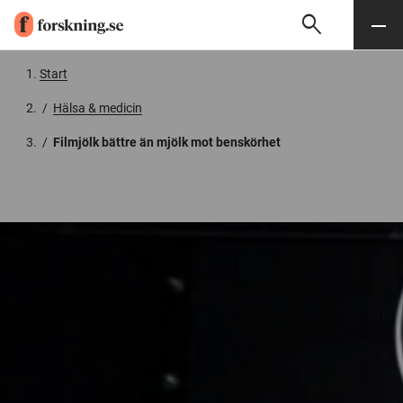
search
Sök
Meny
Gå till innehåll
Start
/
Hälsa & medicin
/
Filmjölk bättre än mjölk mot benskörhet