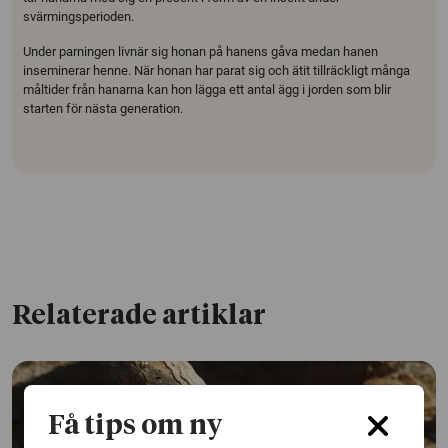
svärmingsperioden.
Under parningen livnär sig honan på hanens gåva medan hanen
inseminerar henne. När honan har parat sig och ätit tillräckligt många
måltider från hanarna kan hon lägga ett antal ägg i jorden som blir
starten för nästa generation.
Relaterade artiklar
Få tips om ny