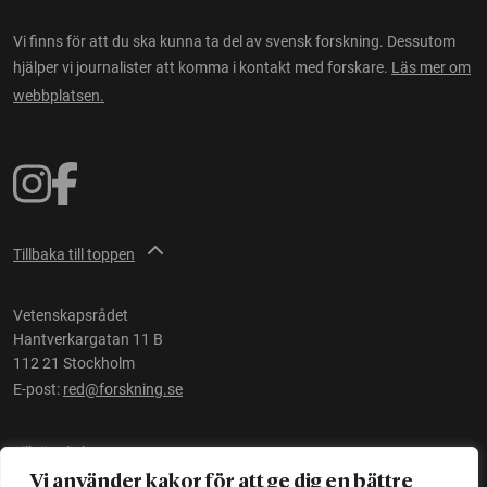
Vi finns för att du ska kunna ta del av svensk forskning. Dessutom
hjälper vi journalister att komma i kontakt med forskare.
Läs mer om
webbplatsen.
Tillbaka till toppen
Vetenskapsrådet
Hantverkargatan 11 B
112 21 Stockholm
E-post:
red@forskning.se
Tillgänglighet
Vi använder kakor för att ge dig en bättre