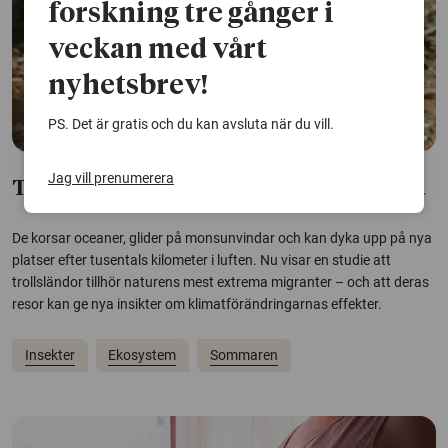
forskning tre gånger i
veckan med vårt
nyhetsbrev!
PS. Det är gratis och du kan avsluta när du vill.
Jag vill prenumerera
Trollsländor flyger över enorma avstånd
De korsar oceaner, glider på monsunvindar och kan dyka upp på nya
platser efter tusentals kilometer i luften. Nu visar en studie att
trollsländor tillhör naturens mest extrema migranter – och att deras
resor kan ge nya insikter om klimatförändringarnas effekter.
Insekter
Ekosystem
Sommaren