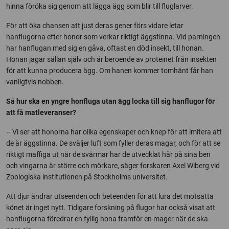
hinna föröka sig genom att lägga ägg som blir till fluglarver.
För att öka chansen att just deras gener förs vidare letar
hanflugorna efter honor som verkar riktigt äggstinna. Vid parningen
har hanflugan med sig en gåva, oftast en död insekt, till honan.
Honan jagar sällan själv och är beroende av proteinet från insekten
för att kunna producera ägg. Om hanen kommer tomhänt får han
vanligtvis nobben.
Så hur ska en yngre honfluga utan ägg locka till sig hanflugor för
att få matleveranser?
– Vi ser att honorna har olika egenskaper och knep för att imitera att
de är äggstinna. De sväljer luft som fyller deras magar, och för att se
riktigt maffiga ut när de svärmar har de utvecklat hår på sina ben
och vingarna är större och mörkare, säger forskaren Axel Wiberg vid
Zoologiska institutionen på Stockholms universitet.
Att djur ändrar utseenden och beteenden för att lura det motsatta
könet är inget nytt. Tidigare forskning på flugor har också visat att
hanflugorna föredrar en fyllig hona framför en mager när de ska