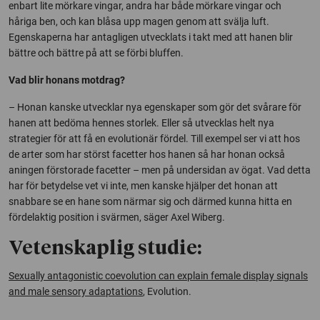
enbart lite mörkare vingar, andra har både mörkare vingar och
håriga ben, och kan blåsa upp magen genom att svälja luft.
Egenskaperna har antagligen utvecklats i takt med att hanen blir
bättre och bättre på att se förbi bluffen.
Vad blir honans motdrag?
– Honan kanske utvecklar nya egenskaper som gör det svårare för
hanen att bedöma hennes storlek. Eller så utvecklas helt nya
strategier för att få en evolutionär fördel. Till exempel ser vi att hos
de arter som har störst facetter hos hanen så har honan också
aningen förstorade facetter – men på undersidan av ögat. Vad detta
har för betydelse vet vi inte, men kanske hjälper det honan att
snabbare se en hane som närmar sig och därmed kunna hitta en
fördelaktig position i svärmen, säger Axel Wiberg.
Vetenskaplig studie:
Sexually antagonistic coevolution can explain female display signals
and male sensory adaptations
, Evolution
.