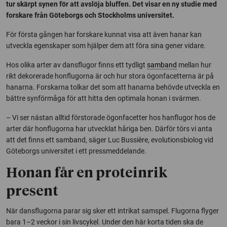
tur skärpt synen för att avslöja bluffen. Det visar en ny studie med
forskare från Göteborgs och Stockholms universitet.
För första gången har forskare kunnat visa att även hanar kan
utveckla egenskaper som hjälper dem att föra sina gener vidare.
Hos olika arter av dansflugor finns ett tydligt
samband
mellan hur
rikt dekorerade honflugorna är och hur stora ögonfacetterna är på
hanarna. Forskarna tolkar det som att hanarna behövde utveckla en
bättre synförmåga för att hitta den optimala honan i svärmen.
– Vi ser nästan alltid förstorade ögonfacetter hos hanflugor hos de
arter där honflugorna har utvecklat håriga ben. Därför törs vi anta
att det finns ett samband, säger Luc Bussière, evolutionsbiolog vid
Göteborgs universitet i ett pressmeddelande.
Honan får en proteinrik
present
När dansflugorna parar sig sker ett intrikat samspel. Flugorna flyger
bara 1–2 veckor i sin livscykel. Under den här korta tiden ska de