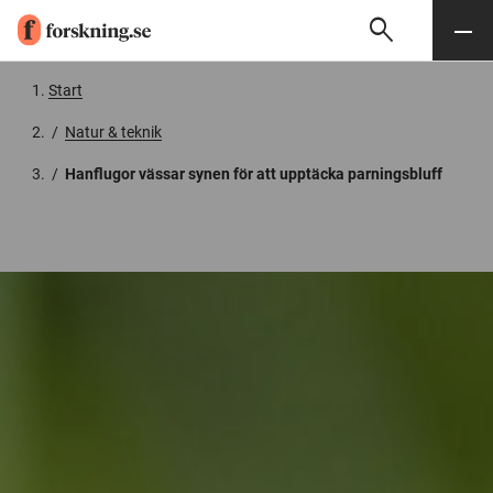
search
Sök
Meny
Gå till innehåll
Start
/
Natur & teknik
/
Hanflugor vässar synen för att upptäcka parningsbluff