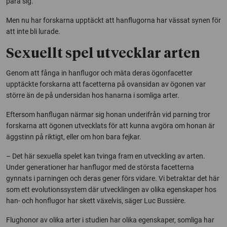
para sig.
Men nu har forskarna upptäckt att hanflugorna har vässat synen för
att inte bli lurade.
Sexuellt spel utvecklar arten
Genom att fånga in hanflugor och mäta deras ögonfacetter
upptäckte forskarna att facetterna på ovansidan av ögonen var
större än de på undersidan hos hanarna i somliga arter.
Eftersom hanflugan närmar sig honan underifrån vid parning tror
forskarna att ögonen utvecklats för att kunna avgöra om honan är
äggstinn på riktigt, eller om hon bara fejkar.
– Det här sexuella spelet kan tvinga fram en utveckling av arten.
Under generationer har hanflugor med de största facetterna
gynnats i parningen och deras gener förs vidare. Vi betraktar det här
som ett evolutionssystem där utvecklingen av olika egenskaper hos
han- och honflugor har skett växelvis, säger Luc Bussière.
Flughonor av olika arter i studien har olika egenskaper, somliga har