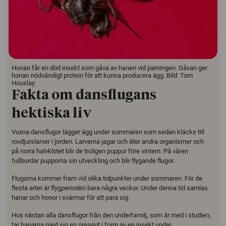
Honan får en död insekt som gåva av hanen vid parningen. Gåvan ger
honan nödvändigt protein för att kunna producera ägg. Bild: Tom
Houslay
Fakta om dansflugans
hektiska liv
Vuxna dansflugor lägger ägg under sommaren som sedan kläcks till
rovdjurslarver i jorden. Larverna jagar och äter andra organismer och
på norra halvklotet blir de troligen puppor före vintern. På våren
fullbordar pupporna sin utveckling och blir flygande flugor.
Flugorna kommer fram vid olika tidpunkter under sommaren. För de
flesta arter är flygperioden bara några veckor. Under denna tid samlas
hanar och honor i svärmar för att para sig.
Hos nästan alla dansflugor från den underfamilj, som är med i studien,
tar hanarna med sig en present i form av en insekt under