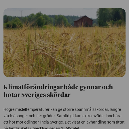
Klimatförändringar både gynnar och
hotar Sveriges skördar
Högre medeltemperaturer kan ge större spannmålsskördar, längre
växtsäsonger och fler grödor. Samtidigt kan extremväder innebära
ett hot mot odlingar i hela Sverige. Det visar en avhandling som tittat
på lantbrukets utveckling sedan 1960-talet.