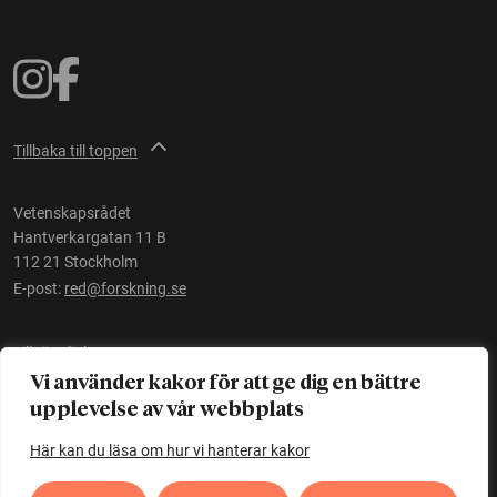
Tillbaka till toppen
Vetenskapsrådet
Hantverkargatan 11 B
112 21 Stockholm
E-post:
red@forskning.se
Tillgänglighet
Vi använder kakor för att ge dig en bättre
upplevelse av vår webbplats
Ett initiativ av
Vetenskapsrådet
Här kan du läsa om hur vi hanterar kakor