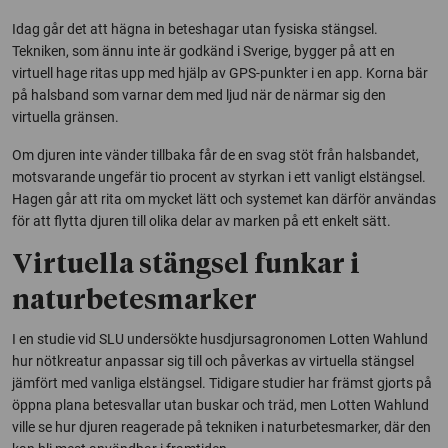
Idag går det att hägna in beteshagar utan fysiska stängsel.
Tekniken, som ännu inte är godkänd i Sverige, bygger på att en
virtuell hage ritas upp med hjälp av GPS-punkter i en app. Korna bär
på halsband som varnar dem med ljud när de närmar sig den
virtuella gränsen.
Om djuren inte vänder tillbaka får de en svag stöt från halsbandet,
motsvarande ungefär tio procent av styrkan i ett vanligt elstängsel.
Hagen går att rita om mycket lätt och systemet kan därför användas
för att flytta djuren till olika delar av marken på ett enkelt sätt.
Virtuella stängsel funkar i
naturbetesmarker
I en studie vid SLU undersökte husdjursagronomen Lotten Wahlund
hur nötkreatur anpassar sig till och påverkas av virtuella stängsel
jämfört med vanliga elstängsel. Tidigare studier har främst gjorts på
öppna plana betesvallar utan buskar och träd, men Lotten Wahlund
ville se hur djuren reagerade på tekniken i naturbetesmarker, där den