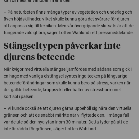
kan bli mest användbar i framtiden.
– På naturbeten finns många typer av vegetation och underlag och
även höjdskillnader, vilket skulle kunna göra det svårare för djuren
att anpassa sig till tekniken. Men vår övergripande slutsats är att det
fungerade väldigt bra, säger Lotten Wahlund i ett pressmeddelande.
Stängseltypen påverkar inte
djurens beteende
När kvigor med virtuella stängsel jämfördes med sådana som gick i
en hage med vanliga elstängsel syntes inga tecken på långvariga
beteendeförändringar som skulle kunna bero på stress, varken när
det gällde beteende, kroppsvikt eller halter av stresshormonet
kortisol i pälsen.
– Vi kunde också se att djuren gärna uppehöll sig nära den virtuella
gränsen och att de snabbt märkte när vi flyttade den. I många fall
var de ute på den nya ytan inom 30 minuter. Detta tyder på att de
inte är rädda för gränsen, säger Lotten Wahlund.