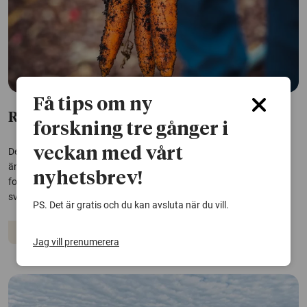
Få tips om ny
Räcker maten när krisen kommer?
forskning tre gånger i
veckan med vårt
Det svenska jordbruket producerar betydligt mer energi och protein
än befolkningen behöver under ett normalår. Ett alltför ensidigt
nyhetsbrev!
fokus på ökad matproduktion kan dölja viktiga sårbarheter i den
svenska mat-beredskapen, enligt en ny rapport.
PS. Det är gratis och du kan avsluta när du vill.
Jordbruk
Livsmedel
Jag vill prenumerera