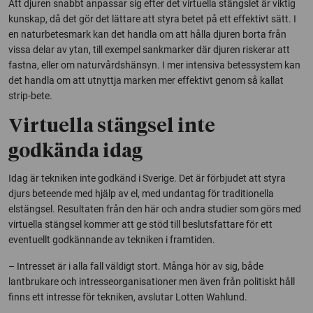
Att djuren snabbt anpassar sig efter det virtuella stängslet är viktig
kunskap, då det gör det lättare att styra betet på ett effektivt sätt. I
en naturbetesmark kan det handla om att hålla djuren borta från
vissa delar av ytan, till exempel sankmarker där djuren riskerar att
fastna, eller om naturvårdshänsyn. I mer intensiva betessystem kan
det handla om att utnyttja marken mer effektivt genom så kallat
strip-bete.
Virtuella stängsel inte
godkända idag
Idag är tekniken inte godkänd i Sverige. Det är förbjudet att styra
djurs beteende med hjälp av el, med undantag för traditionella
elstängsel. Resultaten från den här och andra studier som görs med
virtuella stängsel kommer att ge stöd till beslutsfattare för ett
eventuellt godkännande av tekniken i framtiden.
– Intresset är i alla fall väldigt stort. Många hör av sig, både
lantbrukare och intresseorganisationer men även från politiskt håll
finns ett intresse för tekniken, avslutar Lotten Wahlund.