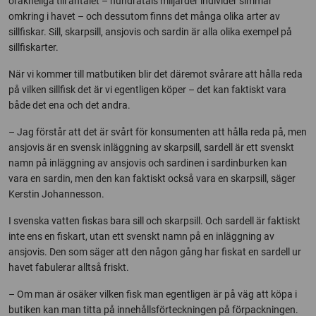
oräkneliga till antalet – hundratals miljarder individer simmar
omkring i havet – och dessutom finns det många olika arter av
sillfiskar. Sill, skarpsill, ansjovis och sardin är alla olika exempel på
sillfiskarter.
När vi kommer till matbutiken blir det däremot svårare att hålla reda
på vilken sillfisk det är vi egentligen köper – det kan faktiskt vara
både det ena och det andra.
– Jag förstår att det är svårt för konsumenten att hålla reda på, men
ansjovis är en svensk inläggning av skarpsill, sardell är ett svenskt
namn på inläggning av ansjovis och sardinen i sardinburken kan
vara en sardin, men den kan faktiskt också vara en skarpsill, säger
Kerstin Johannesson.
I svenska vatten fiskas bara sill och skarpsill. Och sardell är faktiskt
inte ens en fiskart, utan ett svenskt namn på en inläggning av
ansjovis. Den som säger att den någon gång har fiskat en sardell ur
havet fabulerar alltså friskt.
– Om man är osäker vilken fisk man egentligen är på väg att köpa i
butiken kan man titta på innehållsförteckningen på förpackningen.