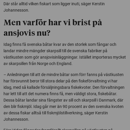
Där står alltid vilken fiskart som ligger inuti, säger Kerstin
Johannesson.
Men varför har vi brist på
ansjovis nu?
Idag finns få svenska båtar kvar av den storlek som fångar och
landar mindre mängder skarpsill till de svenska fabriker på
västkusten som gör ansjovisinläggningar. Istället importeras mycket
av skarpsillen från Norge och England.
– Anledningen till att de mindre båtar som förr fanns på västkusten
har försvunnit beror till stora delar på den fiskeförvaltning vi har
idag, med så kallade försäljningsbara fiskekvoter. Den förvaltningen
har lett till att det numera finns få, men väldigt stora, fiskebåtar.
Dessa båtar landar sina fångster av sill och skarpsill i Danmark, där
den blir fiskmjöl. Idag går mer än 90 procent av den svenska kvoten
av dessa fiskar alltså till fiskmjölstillverkning, säger Kerstin
Johannesson.