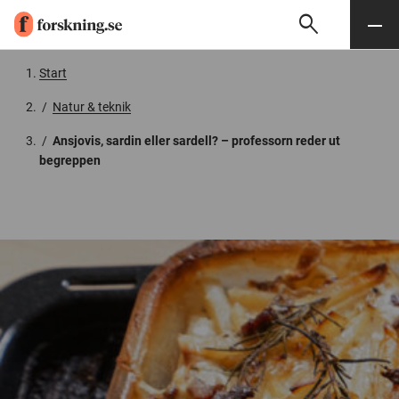
search
Sök
Meny
Gå till innehåll
Start
/
Natur & teknik
/
Ansjovis, sardin eller sardell? – professorn reder ut
begreppen