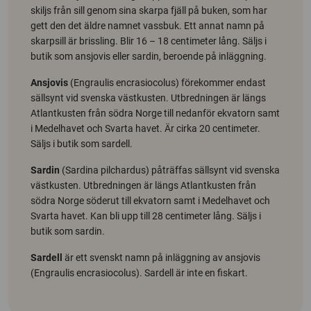
skiljs från sill genom sina skarpa fjäll på buken, som har
gett den det äldre namnet vassbuk. Ett annat namn på
skarpsill är brissling. Blir 16 – 18 centimeter lång. Säljs i
butik som ansjovis eller sardin, beroende på inläggning.
Ansjovis
(Engraulis encrasiocolus) förekommer endast
sällsynt vid svenska västkusten. Utbredningen är längs
Atlantkusten från södra Norge till nedanför ekvatorn samt
i Medelhavet och Svarta havet. Är cirka 20 centimeter.
Säljs i butik som sardell.
Sardin
(Sardina pilchardus) påträffas sällsynt vid svenska
västkusten. Utbredningen är längs Atlantkusten från
södra Norge söderut till ekvatorn samt i Medelhavet och
Svarta havet. Kan bli upp till 28 centimeter lång. Säljs i
butik som sardin.
Sardell
är ett svenskt namn på inläggning av ansjovis
(Engraulis encrasiocolus). Sardell är inte en fiskart.