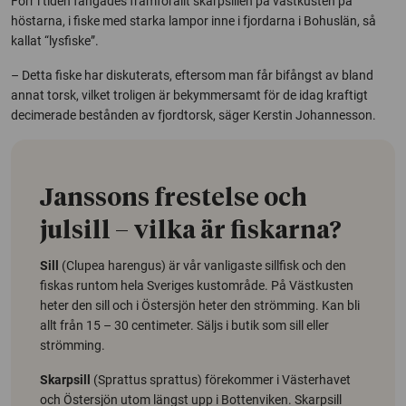
Förr i tiden fångades framförallt skarpsillen på västkusten på
höstarna, i fiske med starka lampor inne i fjordarna i Bohuslän, så
kallat “lysfiske”.
– Detta fiske har diskuterats, eftersom man får bifångst av bland
annat torsk, vilket troligen är bekymmersamt för de idag kraftigt
decimerade bestånden av fjordtorsk, säger Kerstin Johannesson.
Janssons frestelse och
julsill – vilka är fiskarna?
Sill
(Clupea harengus) är vår vanligaste sillfisk och den
fiskas runtom hela Sveriges kustområde. På Västkusten
heter den sill och i Östersjön heter den strömming. Kan bli
allt från 15 – 30 centimeter. Säljs i butik som sill eller
strömming.
Skarpsill
(Sprattus sprattus) förekommer i Västerhavet
och Östersjön utom längst upp i Bottenviken. Skarpsill