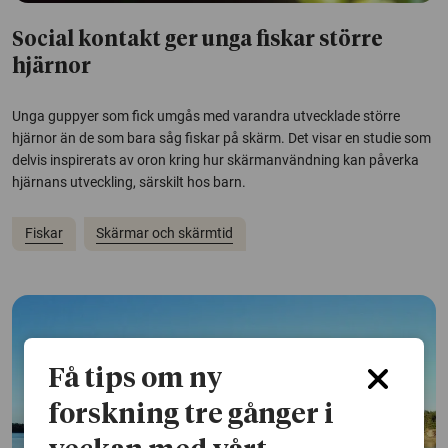
Social kontakt ger unga fiskar större
hjärnor
Unga guppyer som fick umgås med varandra utvecklade större
hjärnor än de som bara såg fiskar på skärm. Det visar en studie som
delvis inspirerats av oron kring hur skärmanvändning kan påverka
hjärnans utveckling, särskilt hos barn.
Fiskar
Skärmar och skärmtid
Få tips om ny
forskning tre gånger i