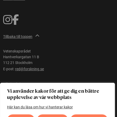
Tillbaka till toppen
Vetenskapsrådet
Hantverkargatan 11 B
112 21 Stockholm
E-post:
red@forskning.se
Tillgänglighet
Vi använder kakor för att ge dig en bättre
upplevelse av vår webbplats
Ett initiativ av
Vetenskapsrådet
Här kan du läsa om hur vi hanterar kakor