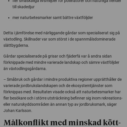
fler småskaliga livsmiljöer för pollinatörer och naturliga fiender
till skadedjur
mer naturbetesmarker samt bättre växtföljder
Detta i jämförelse med närliggande gårdar som specialiserat sig på
växtodling. Skillnader var som störst i de spannmålsdominerade
slättbygderna.
Gårdar specialiserade på grisar och fjäderfä var å andra sidan
förknippade med mindre varierade landskap och sämre växtföljder
än växtodlingsgårdarna.
– Småbruk och gårdar i mindre produktiva regioner upprätthåller de
varierade jordbrukslandskapen och de ekosystemtjänster som
förknippas med. Resultaten visade också att naturbetesmarker har
fler besökare och i större utsträckning befinner sig inom rekreations-
eller naturskyddsområden än annan typ av jordbruksmark, säger
Johan Karlsson.
Målkonflikt med minskad kött-