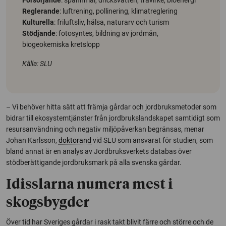
Reglerande
: luftrening, pollinering, klimatreglering
Kulturella
: friluftsliv, hälsa, naturarv och turism
Stödjande
: fotosyntes, bildning av jordmån,
biogeokemiska kretslopp
Källa: SLU
– Vi behöver hitta sätt att främja gårdar och jordbruksmetoder som
bidrar till ekosystemtjänster från jordbrukslandskapet samtidigt som
resursanvändning och negativ miljöpåverkan begränsas, menar
Johan Karlsson,
doktorand
vid SLU som ansvarat för studien, som
bland annat är en analys av Jordbruksverkets databas över
stödberättigande jordbruksmark på alla svenska gårdar.
Idisslarna numera mest i
skogsbygder
Över tid har Sveriges gårdar i rask takt blivit färre och större och de