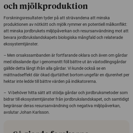
och mjölkproduktion
Forskningsresultaten tyder på att strävandena att minska
produktionen av nötkött och mjölk rymmer en potentiell målkonflikt:
att minska jordbrukets miljöpåverkan och resursanvändning mot att
bevara jordbrukslandskapets biologiska mångfald och relaterade
ekosystemtjänster.
– Men orsakssambanden är fortfarande oklara och även om gårdar
med idisslande djur i genomsnitt föll bättre ut än växtodlingsgårdar
gällde detta långt ifrån alla gårdar. Vi kunde också se en
mättnadseffekt där ökad djurtäthet bortom ungefär en djurenhet per
hektar inte ledde till bättre värden på indikatorerna.
– Vi behöver hitta sätt att stödja gårdar och jordbruksmetoder som
bidrar till ekosystemtjänster från jordbrukslandskapet, och samtidigt
begränsar deras resursanvändning och negativa miljöpåverkan,
avslutar Johan Karlsson.