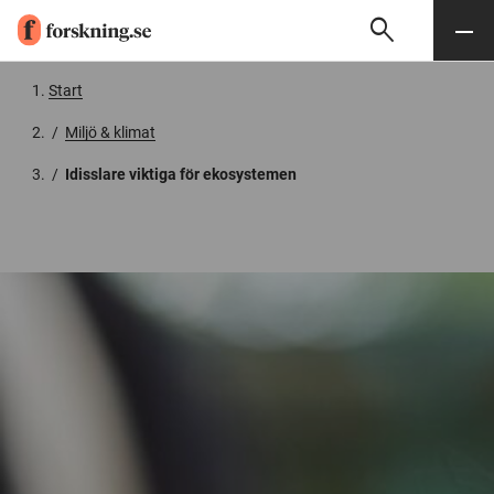
search
Sök
Meny
Gå till innehåll
Start
/
Miljö & klimat
/
Idisslare viktiga för ekosystemen