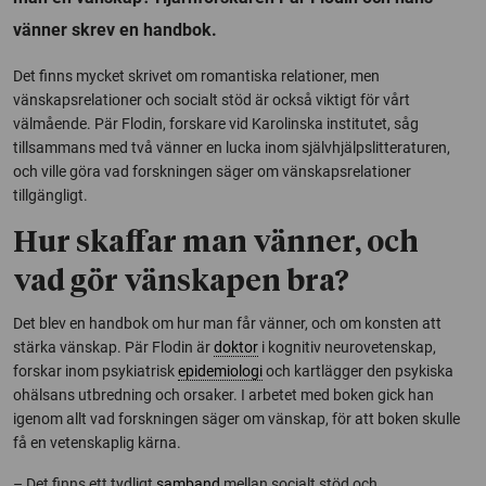
vänner skrev en handbok.
Det finns mycket skrivet om romantiska relationer, men
vänskapsrelationer och socialt stöd är också viktigt för vårt
välmående. Pär Flodin, forskare vid Karolinska institutet, såg
tillsammans med två vänner en lucka inom självhjälpslitteraturen,
och ville göra vad forskningen säger om vänskapsrelationer
tillgängligt.
Hur skaffar man vänner, och
vad gör vänskapen bra?
Det blev en handbok om hur man får vänner, och om konsten att
stärka vänskap. Pär Flodin är
doktor
i kognitiv neurovetenskap,
forskar
inom psykiatrisk
epidemiologi
och kartlägger den psykiska
ohälsans utbredning och orsaker. I arbetet med boken
gick han
igenom allt vad forskningen säger om vänskap, för att boken skulle
få en vetenskaplig kärna.
– Det finns ett tydligt
samband
mellan socialt stöd och