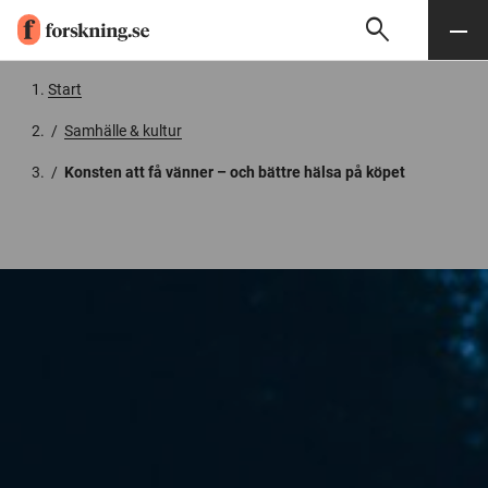
search
Sök
Meny
Gå till innehåll
Start
/
Samhälle & kultur
/
Konsten att få vänner – och bättre hälsa på köpet