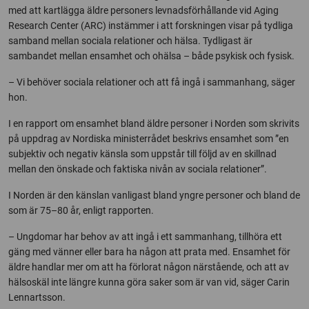
med att kartlägga äldre personers levnadsförhållande vid Aging
Research Center (ARC) instämmer i att forskningen visar på tydliga
samband mellan sociala relationer och hälsa. Tydligast är
sambandet mellan ensamhet och ohälsa – både psykisk och fysisk.
– Vi behöver sociala relationer och att få ingå i sammanhang, säger
hon.
I en rapport om ensamhet bland äldre personer i Norden som skrivits
på uppdrag av Nordiska ministerrådet beskrivs ensamhet som ”en
subjektiv och negativ känsla som uppstår till följd av en skillnad
mellan den önskade och faktiska nivån av sociala relationer”.
I Norden är den känslan vanligast bland yngre personer och bland de
som är 75–80 år, enligt rapporten.
– Ungdomar har behov av att ingå i ett sammanhang, tillhöra ett
gäng med vänner eller bara ha någon att prata med. Ensamhet för
äldre handlar mer om att ha förlorat någon närstående, och att av
hälsoskäl inte längre kunna göra saker som är van vid, säger Carin
Lennartsson.