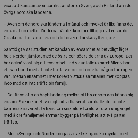
visat att känslan av ensamhet är större i Sverige och Finland än i de
övriga nordiska länderna.
– Även om de nordiska länderna i mångt och mycket är lika finns det
en variation mellan länderna när det kommer till upplevd ensamhet.
Orsakerna kan vara flera och behöver utforskas ytterligare.
Samtidigt visar studien att känslan av ensamhet är betydligt lägre i
hela Norden jämfört med de östra och södra delarna av Europa. Det
har också visat sig att ensamhet i individualistiska samhällen visar
ett samband med att inte träffa vänner och inte ha någon förtrogen
vän, medan ensamhet i mer kollektivistiska samhällen mer kopplas
ihop med att inte träffa sin familj.
– Det finns ofta en hopblandning mellan att bo ensam och känna sig
ensam. Sverige är ett väldigt individbaserat samhälle, det är inte
barnens ansvar att ta hand om sina äldre föräldrar utan umgänget
med äldre familjemedlemmar bygger på frivillighet, att två parter
träffas.
– Men i Sverige och Norden umgås vi faktiskt ganska mycket med