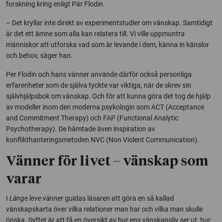
forskning kring enligt Pär Flodin.
– Det kryllar inte direkt av experimentstudier om vänskap. Samtidigt
är det ett ämne som alla kan relatera till. Vi ville uppmuntra
människor att utforska vad som är levande i dem, känna in känslor
och behov, säger han.
Per Flodin och hans vänner använde därför också personliga
erfarenheter som de själva tyckte var viktiga, när de skrev sin
självhjälpsbok om vänskap. Och för att kunna göra det tog de hjälp
av modeller inom den moderna psykologin som ACT (Acceptance
and Commitment Therapy) och FAP (Functional Analytic
Psychotherapy). De hämtade även inspiration av
konflikthanteringsmetoden NVC (Non Violent Communication).
Vänner för livet – vänskap som
varar
I
Länge leve vänner
guidas läsaren att göra en så kallad
vänskapskarta över vilka relationer man har och vilka man skulle
önska. Syftet är att få en översikt av hur ens vänskapsliv ser ut, hur