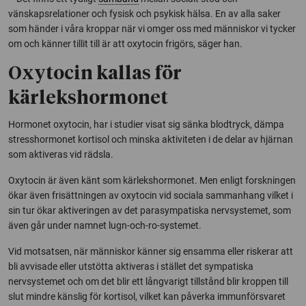
vänskapsrelationer och fysisk och psykisk hälsa. En av alla saker
som händer i våra kroppar när vi omger oss med människor vi tycker
om och känner tillit till är att oxytocin frigörs, säger han.
Oxytocin kallas för
kärlekshormonet
Hormonet oxytocin, har i studier visat sig sänka blodtryck, dämpa
stresshormonet kortisol och minska aktiviteten i de delar av hjärnan
som aktiveras vid rädsla.
Oxytocin är även känt som kärlekshormonet. Men enligt forskningen
ökar även frisättningen av oxytocin vid sociala sammanhang vilket i
sin tur ökar aktiveringen av det parasympatiska nervsystemet, som
även går under namnet lugn-och-ro-systemet.
Vid motsatsen, när människor känner sig ensamma eller riskerar att
bli avvisade eller utstötta aktiveras i stället det sympatiska
nervsystemet och om det blir ett långvarigt tillstånd blir kroppen till
slut mindre känslig för kortisol, vilket kan påverka immunförsvaret