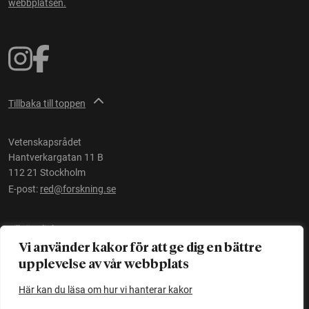
webbplatsen.
Tillbaka till toppen
Vetenskapsrådet
Hantverkargatan 11 B
112 21 Stockholm
E-post:
red@forskning.se
Tillgänglighet
Vi använder kakor för att ge dig en bättre
upplevelse av vår webbplats
Ett initiativ av
Vetenskapsrådet
Här kan du läsa om hur vi hanterar kakor