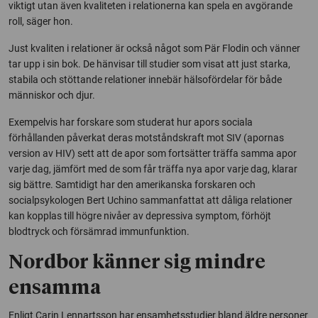
viktigt utan även kvaliteten i relationerna kan spela en avgörande
roll, säger hon.
Just kvaliten i relationer är också något som Pär Flodin och vänner
tar upp i sin bok. De hänvisar till studier som visat att just starka,
stabila och stöttande relationer innebär hälsofördelar för både
människor och djur.
Exempelvis har forskare som studerat hur apors sociala
förhållanden påverkat deras motståndskraft mot SIV (apornas
version av HIV) sett att de apor som fortsätter träffa samma apor
varje dag, jämfört med de som får träffa nya apor varje dag, klarar
sig bättre. Samtidigt har den amerikanska forskaren och
socialpsykologen Bert Uchino sammanfattat att dåliga relationer
kan kopplas till högre nivåer av depressiva symptom, förhöjt
blodtryck och försämrad immunfunktion.
Nordbor känner sig mindre
ensamma
Enligt Carin Lennartsson har ensamhetsstudier bland äldre personer